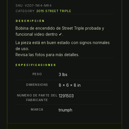
16
SKU:
VZD7-1W4-MR4
Triumph
CATEGORY:
2015 STREET TRIPLE
Street
DESCRIPCIÓN
Triple
Bobina de encendido de Street Triple probada y
BOBINA
funcional video dentro ✔.
DE
ENCENDIDO
La pieza está en buen estado con signos normales
de uso.
probada
Revisa las fotos para más detalles.
y
funcional
ESPECIFICACIONES
video
PESO
3 lbs
dentro
✔
DIMENSIONS
8 × 6 × 8 in
quantity
NÚMERO DE PARTE DEL
1291503
FABRICANTE
MARCA
triumph