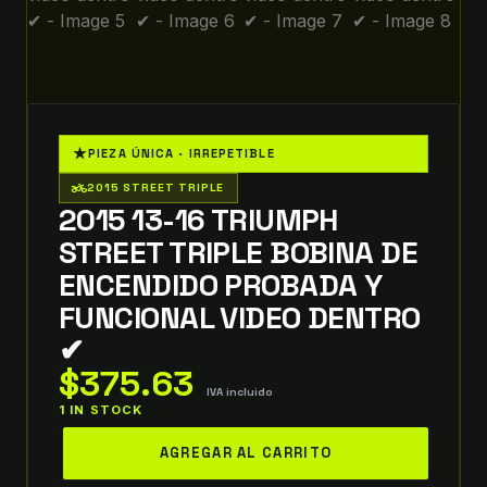
★
PIEZA ÚNICA · IRREPETIBLE
two_wheeler
2015 STREET TRIPLE
2015 13-16 TRIUMPH
STREET TRIPLE BOBINA DE
ENCENDIDO PROBADA Y
FUNCIONAL VIDEO DENTRO
✔
$
375.63
IVA incluido
1 IN STOCK
2015
AGREGAR AL CARRITO
13-