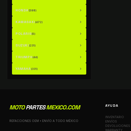
HONDA
chevron_right
(598)
KAWASAKI
chevron_right
(472)
POLARIS
chevron_right
(5)
SUZUKI
chevron_right
(231)
TRIUMPH
chevron_right
(44)
YAMAHA
chevron_right
(331)
AYUDA
MOTO
PARTES
MEXICO.COM
INVENTARIO
REFACCIONES OEM • ENVÍO A TODO MÉXICO
ENVÍOS
DEVOLUCIONES
WARRANTY