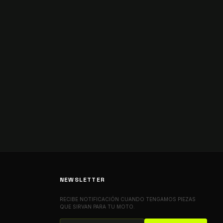
NEWSLETTER
RECIBE NOTIFICACIÓN CUANDO TENGAMOS PIEZAS
QUE SIRVAN PARA TU MOTO.