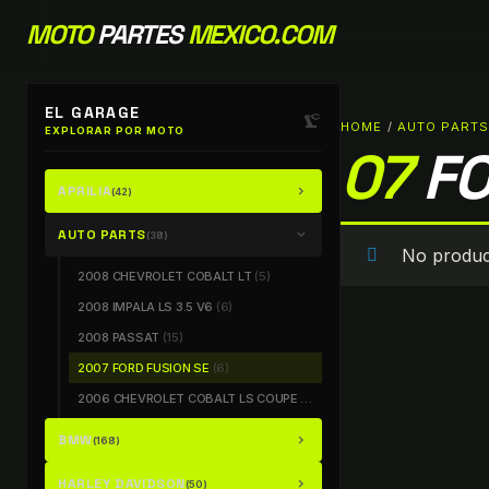
MOTO
PARTES
MEXICO.COM
EL GARAGE
precision_manufacturing
HOME
/
AUTO PART
EXPLORAR POR MOTO
07
F
APRILIA
chevron_right
(42)
AUTO PARTS
chevron_right
(38)
No produc
2008 CHEVROLET COBALT LT
(5)
2008 IMPALA LS 3.5 V6
(6)
2008 PASSAT
(15)
2007 FORD FUSION SE
(6)
2006 CHEVROLET COBALT LS COUPE
(6)
BMW
chevron_right
(168)
HARLEY DAVIDSON
chevron_right
(50)