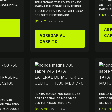
ÓN DEL
1983 V4
1983 HONDA V45 VF750 VF 750
GRASE FINAL
DE PROT
MAGNA SALPICADERA INTERIOR
GASOLI
TRASERA PROTECTOR DE BARRO
o
SOPORTE ELECTRÓNICO
$
125.0
$
187.71
IVA incluido
L
AGR
AGREGAR AL
CA
CARRITO
HONDA MAGNA 700 SABRE V45
HONDA 
TAPA LATERAL DE MOTOR DE
VF750 V
750 V45
CLUTCH 11330-MB0-770
DEL MOT
IÓN TRASERO
00-MB1-700ZA
$
186.88
$
312.7
IVA incluido