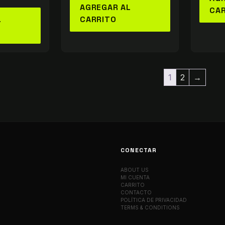
AGREGAR AL
CA
L
CARRITO
1
2
→
CONECTAR
ABOUT US
MI CUENTA
CARRITO
CONTACTO
POLÍTICA DE PRIVACIDAD
TERMS & CONDITIONS