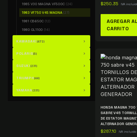
$
250.35
1985 V30 MAGNA VF500C
(24)
IVA incluid
1983 VF750 V45 MAGNA
(27)
AGREGAR A
1981 CB650C
(12)
CARRITO
1980 GL1100
(14)
KAWASAKI
chevron_right
(472)
POLARIS
chevron_right
(5)
SUZUKI
chevron_right
(231)
TRIUMPH
chevron_right
(44)
YAMAHA
chevron_right
(331)
HONDA MAGNA 700 
SABRE V45 TORNILL
DE ESTATOR MAGNE
ALTERNADOR GENE
$
287.10
IVA incluido