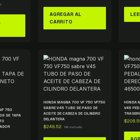
o
AGREGAR AL
LEE
L
CARRITO
HONDA MAGNA 700 VF 750 VF750
HONDA M
SABRE V45 TUBO DE PASO DE
V45 PED
VF 750
ACEITE DE CABEZA DE CILINDRO
TRASER
OS DE TAPA
DELANTERA
TO
$
208.5
RADOR
$
249.52
IVA incluido
AGR