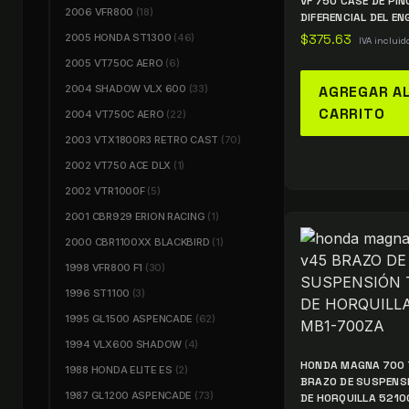
VF 750 CASE DE PIÑ
2006 VFR800
(18)
DIFERENCIAL DEL EN
2005 HONDA ST1300
(46)
$
375.63
IVA incluid
2005 VT750C AERO
(6)
2004 SHADOW VLX 600
(33)
AGREGAR A
CARRITO
2004 VT750C AERO
(22)
2003 VTX1800R3 RETRO CAST
(70)
2002 VT750 ACE DLX
(1)
2002 VTR1000F
(5)
2001 CBR929 ERION RACING
(1)
2000 CBR1100XX BLACKBIRD
(1)
1998 VFR800 F1
(30)
1996 ST1100
(3)
1995 GL1500 ASPENCADE
(62)
1994 VLX600 SHADOW
(4)
HONDA MAGNA 700 
1988 HONDA ELITE ES
(2)
BRAZO DE SUSPENS
1987 GL1200 ASPENCADE
(73)
DE HORQUILLA 521