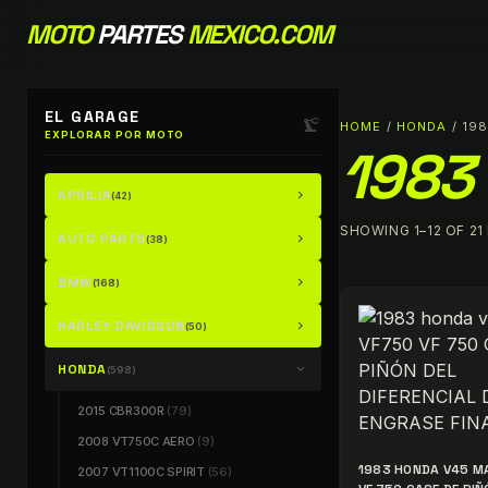
MOTO
PARTES
MEXICO.COM
EL GARAGE
precision_manufacturing
HOME
/
HONDA
/ 19
EXPLORAR POR MOTO
1983
APRILIA
chevron_right
(42)
SHOWING 1–12 OF 21
AUTO PARTS
chevron_right
(38)
BMW
chevron_right
(168)
HARLEY DAVIDSON
chevron_right
(50)
HONDA
chevron_right
(598)
2015 CBR300R
(79)
2008 VT750C AERO
(9)
1983 HONDA V45 M
2007 VT1100C SPIRIT
(56)