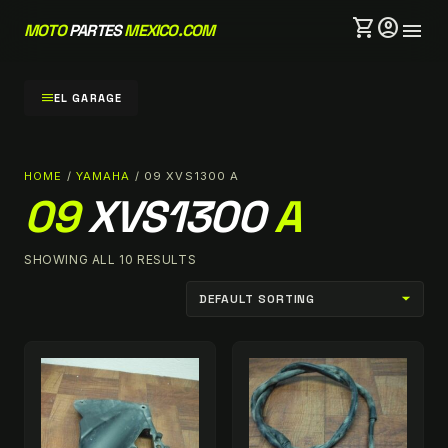
shopping_cart
account_circle
menu
MOTO
PARTES
MEXICO.COM
menu
EL GARAGE
HOME
/
YAMAHA
/ 09 XVS1300 A
09
XVS1300
A
SHOWING ALL 10 RESULTS