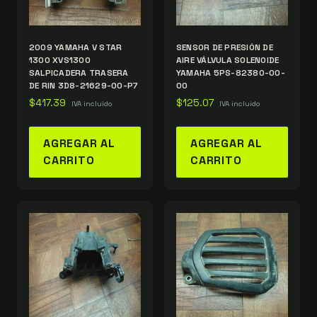
2009 YAMAHA V STAR
SENSOR DE PRESIÓN DE
1300 XVS1300
AIRE VÁLVULA SOLENOIDE
SALPICADERA TRASERA
YAMAHA 5PS-82380-00-
DE RIN 3D8-21629-00-P7
00
$
417.39
$
125.07
IVA incluido
IVA incluido
AGREGAR AL
AGREGAR AL
CARRITO
CARRITO