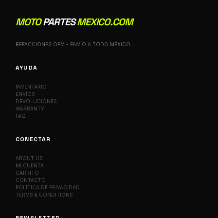
MOTO
PARTES
MEXICO.COM
REFACCIONES OEM • ENVÍO A TODO MÉXICO
AYUDA
INVENTARIO
ENVÍOS
DEVOLUCIONES
WARRANTY
FAQ
CONECTAR
ABOUT US
MI CUENTA
CARRITO
CONTACTO
POLÍTICA DE PRIVACIDAD
TERMS & CONDITIONS