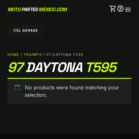
shopping_cart
account_circle
menu
MOTO
PARTES
MEXICO.COM
menu
EL GARAGE
HOME
/
TRIUMPH
/ 97 DAYTONA T595
97
DAYTONA
T595
No products were found matching your
selection.