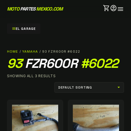
shopping_cart
account_circle
menu
MOTO
PARTES
MEXICO.COM
menu
EL GARAGE
HOME
/
YAMAHA
/ 93 FZR600R #6022
93
FZR600R
#6022
SHOWING ALL 3 RESULTS