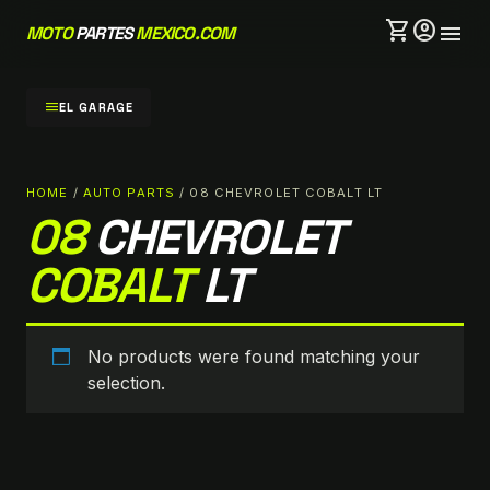
shopping_cart
account_circle
menu
MOTO
PARTES
MEXICO.COM
menu
EL GARAGE
HOME
/
AUTO PARTS
/ 08 CHEVROLET COBALT LT
08
CHEVROLET
COBALT
LT
No products were found matching your
selection.