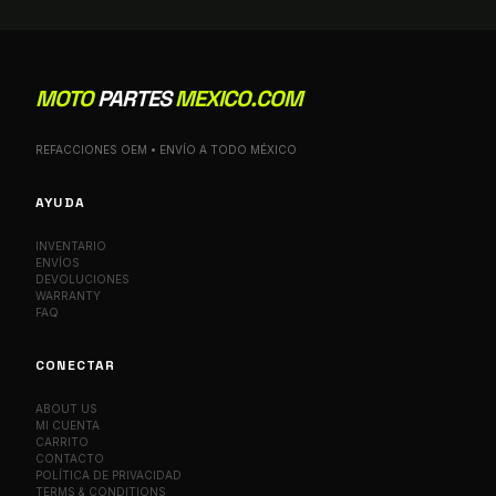
MOTO
PARTES
MEXICO.COM
REFACCIONES OEM • ENVÍO A TODO MÉXICO
AYUDA
INVENTARIO
ENVÍOS
DEVOLUCIONES
WARRANTY
FAQ
CONECTAR
ABOUT US
MI CUENTA
CARRITO
CONTACTO
POLÍTICA DE PRIVACIDAD
TERMS & CONDITIONS