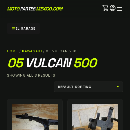
shopping_cart
account_circle
menu
MOTO
PARTES
MEXICO.COM
menu
EL GARAGE
HOME
/
KAWASAKI
/ 05 VULCAN 500
05
VULCAN
500
SHOWING ALL 3 RESULTS