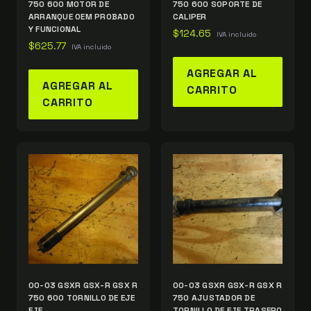
750 600 MOTOR DE
750 600 SOPORTE DE
ARRANQUE OEM PROBADO
CALIPER
Y FUNCIONAL
$
124.65
IVA incluido
$
625.77
IVA incluido
AGREGAR AL
AGREGAR AL
CARRITO
CARRITO
00-03 GSXR GSX-R GSX R
00-03 GSXR GSX-R GSX R
750 600 TORNILLO DE EJE
750 AJUSTADOR DE
EJE
TORNILLO DE EJE TRASERO