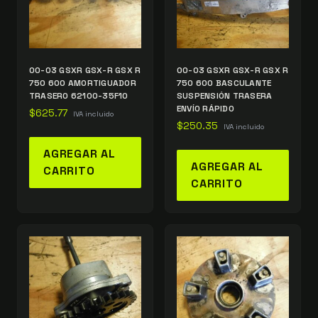
00-03 GSXR GSX-R GSX R
00-03 GSXR GSX-R GSX R
750 600 AMORTIGUADOR
750 600 BASCULANTE
TRASERO 62100-35F10
SUSPENSIÓN TRASERA
ENVÍO RÁPIDO
$
625.77
IVA incluido
$
250.35
IVA incluido
AGREGAR AL
AGREGAR AL
CARRITO
CARRITO