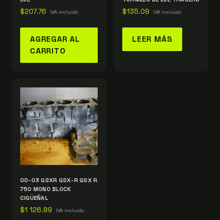
$
207.76
$
135.09
IVA incluido
IVA incluido
AGREGAR AL
LEER MÁS
CARRITO
00-03 GSXR GSX-R GSX R
750 MONO BLOCK
CIGÜEÑAL
$
1 126.89
IVA incluido