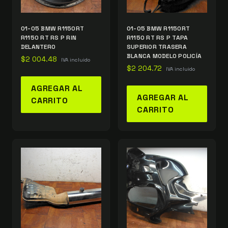
01-05 BMW R1150RT
01-05 BMW R1150RT
R1150 RT RS P RIN
R1150 RT RS P TAPA
DELANTERO
SUPERIOR TRASERA
BLANCA MODELO POLICÍA
$
2 004.48
IVA incluido
$
2 204.72
IVA incluido
AGREGAR AL
AGREGAR AL
CARRITO
CARRITO