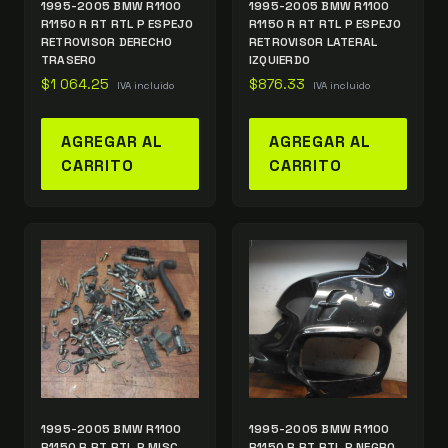
1995-2005 BMW R1100
1995-2005 BMW R1100
R1150 R RT RTL P ESPEJO
R1150 R RT RTL P ESPEJO
RETROVISOR DERECHO
RETROVISOR LATERAL
TRASERO
IZQUIERDO
$
1 064.25
$
876.33
IVA incluido
IVA incluido
AGREGAR AL
AGREGAR AL
CARRITO
CARRITO
1995-2005 BMW R1100
1995-2005 BMW R1100
R1150 R RT RTL P MISC
R1150 R RT RTL P NEGRO