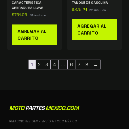
CARACTERÍSTICA
TANQUE DE GASOLINA
CERRADURA LLAVE
$
375.21
IVA incluido
$
751.05
IVA incluido
AGREGAR AL
AGREGAR AL
CARRITO
CARRITO
1
2
3
4
…
6
7
8
→
MOTO
PARTES
MEXICO.COM
REFACCIONES OEM • ENVÍO A TODO MÉXICO