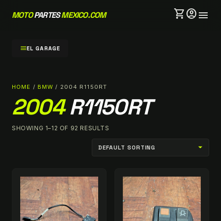
shopping_cart
account_circle
menu
MOTO
PARTES
MEXICO.COM
menu
EL GARAGE
HOME
/
BMW
/ 2004 R1150RT
2004
R1150RT
SHOWING 1–12 OF 92 RESULTS