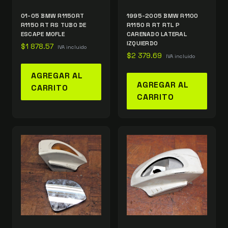
01-05 BMW R1150RT
1995-2005 BMW R1100
R1150 RT RS TUBO DE
R1150 R RT RTL P
ESCAPE MOFLE
CARENADO LATERAL
IZQUIERDO
$
1 878.57
IVA incluido
$
2 379.69
IVA incluido
AGREGAR AL
AGREGAR AL
CARRITO
CARRITO