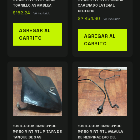
TORNILLO ASAMBLEA
CARENADO LATERAL
DERECHO
$
162.24
IVA incluido
$
2 454.86
IVA incluido
AGREGAR AL
AGREGAR AL
CARRITO
CARRITO
1995-2005 BMW R1100
1995-2005 BMW R1100
R1150 R RT RTL P TAPA DE
R1150 R RT RTL VÁLVULA
TANQUE DE GAS
DE RESPIRADERO DEL