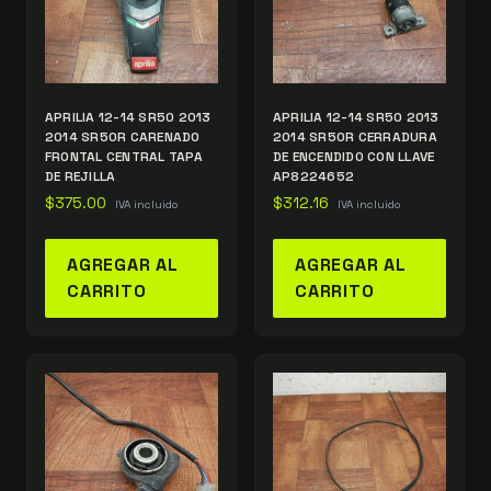
APRILIA 12-14 SR50 2013
APRILIA 12-14 SR50 2013
2014 SR50R CARENADO
2014 SR50R CERRADURA
FRONTAL CENTRAL TAPA
DE ENCENDIDO CON LLAVE
DE REJILLA
AP8224652
$
375.00
$
312.16
IVA incluido
IVA incluido
AGREGAR AL
AGREGAR AL
CARRITO
CARRITO