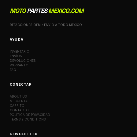
MOTO
PARTES
MEXICO.COM
REFACCIONES OEM • ENVÍO A TODO MÉXICO
AYUDA
INVENTARIO
ENVÍOS
DEVOLUCIONES
WARRANTY
FAQ
CONECTAR
ABOUT US
MI CUENTA
CARRITO
CONTACTO
POLÍTICA DE PRIVACIDAD
TERMS & CONDITIONS
NEWSLETTER