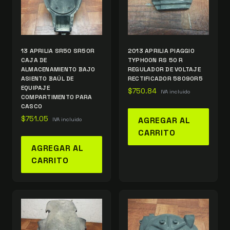
13 APRILIA SR50 SR50R
2013 APRILIA PIAGGIO
CAJA DE
TYPHOON RS 50 R
ALMACENAMIENTO BAJO
REGULADOR DE VOLTAJE
ASIENTO BAÚL DE
RECTIFICADOR 58090R5
EQUIPAJE
$
750.84
IVA incluido
COMPARTIMENTO PARA
CASCO
$
751.05
AGREGAR AL
IVA incluido
CARRITO
AGREGAR AL
CARRITO