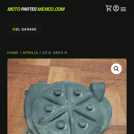
shopping_cart
account_circle
menu
MOTO
PARTES
MEXICO.COM
menu
EL GARAGE
HOME
/
APRILIA
/ 2013 SR50 R