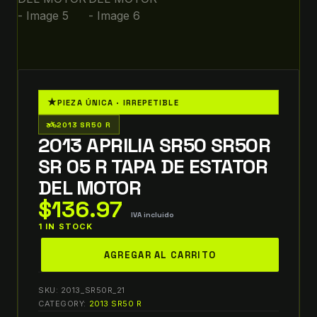
★
PIEZA ÚNICA · IRREPETIBLE
two_wheeler
2013 SR50 R
2013 APRILIA SR50 SR50R
SR 05 R TAPA DE ESTATOR
DEL MOTOR
$
136.97
IVA incluido
1 IN STOCK
2013
AGREGAR AL CARRITO
aprilia
sr50
SKU:
2013_SR50R_21
sr50r
CATEGORY:
2013 SR50 R
SR