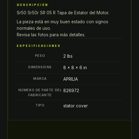
DESCRIPCIÓN
05
Sr50 Sr50r SR 05 R Tapa de Estator del Motor.
R
TAPA
La pieza está en muy buen estado con signos
DE
normales de uso.
Revisa las fotos para más detalles.
ESTATOR
DEL
ESPECIFICACIONES
MOTOR
PESO
2 lbs
quantity
DIMENSIONS
8 × 8 × 6 in
MARCA
APRILIA
NÚMERO DE PARTE DEL
826972
FABRICANTE
TIPO
stator cover