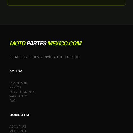
MOTO
PARTES
MEXICO.COM
REFACCIONES OEM • ENVÍO A TODO MÉXICO
AYUDA
INVENTARIO
ENVÍOS
DEVOLUCIONES
WARRANTY
FAQ
CONECTAR
ABOUT US
MI CUENTA