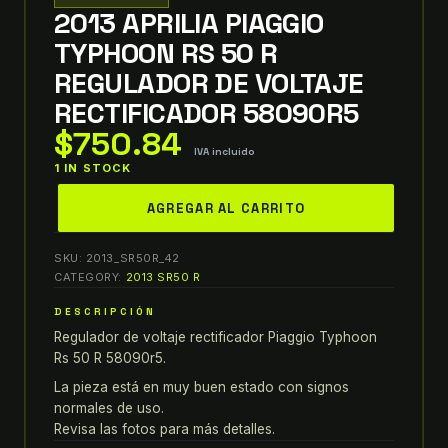
2013 APRILIA PIAGGIO
TYPHOON RS 50 R
REGULADOR DE VOLTAJE
RECTIFICADOR 58090R5
$
750.84
IVA incluido
1 IN STOCK
2013
AGREGAR AL CARRITO
aprilia
piaggio
SKU:
2013_SR50R_42
typhoon
CATEGORY:
2013 SR50 R
RS
DESCRIPCIÓN
50
Regulador de voltaje rectificador Piaggio Typhoon
R
Rs 50 R 58090r5.
REGULADOR
DE
La pieza está en muy buen estado con signos
normales de uso.
VOLTAJE
Revisa las fotos para más detalles.
RECTIFICADOR