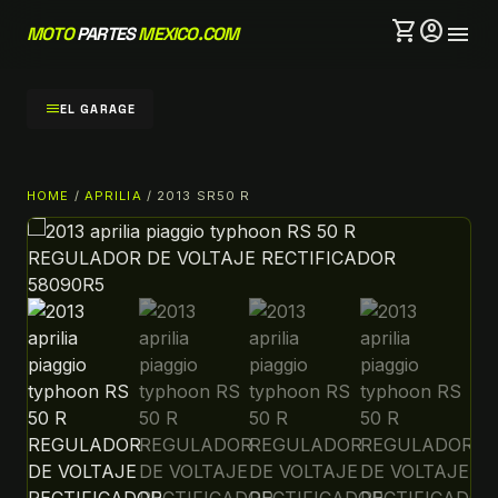
shopping_cart
account_circle
menu
MOTO
PARTES
MEXICO.COM
menu
EL GARAGE
HOME
/
APRILIA
/ 2013 SR50 R