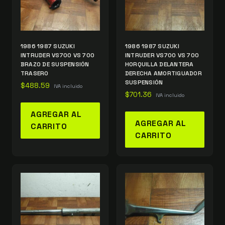
1986 1987 SUZUKI
1986 1987 SUZUKI
INTRUDER VS700 VS 700
INTRUDER VS700 VS 700
BRAZO DE SUSPENSIÓN
HORQUILLA DELANTERA
TRASERO
DERECHA AMORTIGUADOR
SUSPENSIÓN
$
488.59
IVA incluido
$
701.36
IVA incluido
AGREGAR AL
AGREGAR AL
CARRITO
CARRITO