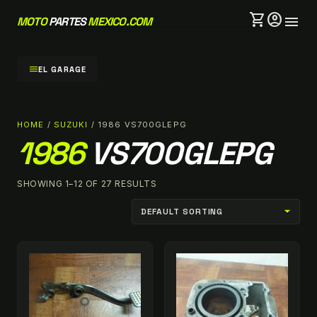
shopping_cart
account_circle
menu
MOTO
PARTES
MEXICO.COM
menu
EL GARAGE
HOME
/
SUZUKI
/ 1986 VS700GLEPG
1986
VS700GLEPG
SHOWING 1–12 OF 27 RESULTS