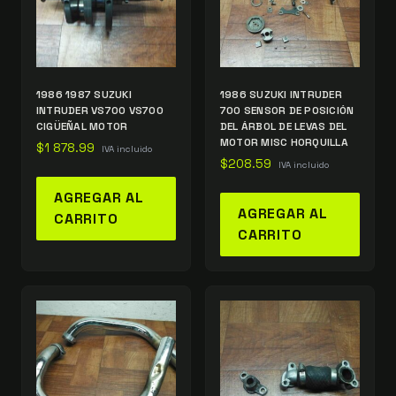
1986 1987 SUZUKI
1986 SUZUKI INTRUDER
INTRUDER VS700 VS700
700 SENSOR DE POSICIÓN
CIGÜEÑAL MOTOR
DEL ÁRBOL DE LEVAS DEL
MOTOR MISC HORQUILLA
$
1 878.99
IVA incluido
$
208.59
IVA incluido
AGREGAR AL
AGREGAR AL
CARRITO
CARRITO