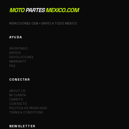
MOTO
PARTES
MEXICO.COM
REFACCIONES OEM • ENVÍO A TODO MÉXICO
AYUDA
INVENTARIO
ENVÍOS
DEVOLUCIONES
WARRANTY
FAQ
CONECTAR
ABOUT US
MI CUENTA
CARRITO
CONTACTO
POLÍTICA DE PRIVACIDAD
TERMS & CONDITIONS
NEWSLETTER