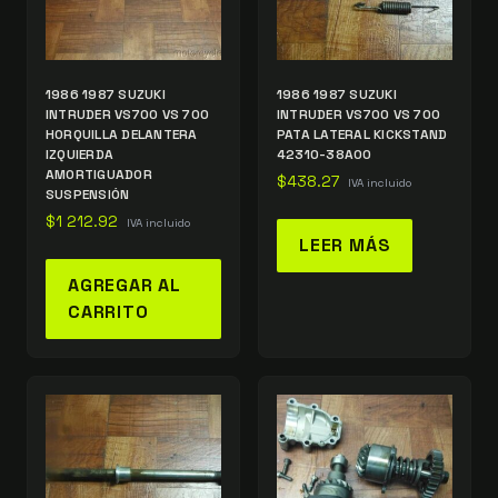
1986 1987 SUZUKI
1986 1987 SUZUKI
INTRUDER VS700 VS 700
INTRUDER VS700 VS 700
HORQUILLA DELANTERA
PATA LATERAL KICKSTAND
IZQUIERDA
42310-38A00
AMORTIGUADOR
$
438.27
IVA incluido
SUSPENSIÓN
$
1 212.92
IVA incluido
LEER MÁS
AGREGAR AL
CARRITO