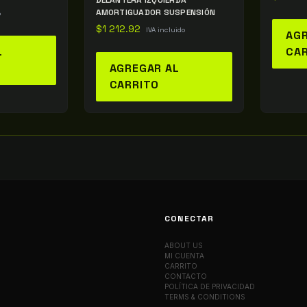
DELANTERA IZQUIERDA
AMORTIGUADOR SUSPENSIÓN
o
$
1 212.92
IVA incluido
AGR
L
CA
AGREGAR AL
CARRITO
CONECTAR
ABOUT US
MI CUENTA
CARRITO
CONTACTO
POLÍTICA DE PRIVACIDAD
TERMS & CONDITIONS