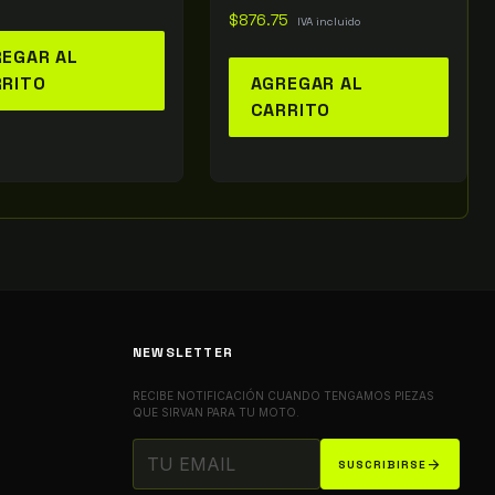
$
876.75
IVA incluido
EGAR AL
RRITO
AGREGAR AL
CARRITO
NEWSLETTER
RECIBE NOTIFICACIÓN CUANDO TENGAMOS PIEZAS
QUE SIRVAN PARA TU MOTO.
arrow_forward
SUSCRIBIRSE