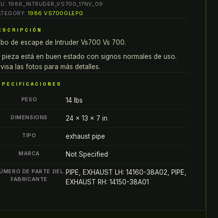
KU:
1986_INTRUDER_VS700_17NV_09
S700
ATEGORY:
1986 VS700GLEPG
S
ESCRIPCIÓN
00
bo de escape de Intruder Vs700 Vs 700.
UBO
E
 pieza está en buen estado con signos normales de uso.
SCAPE
visa las fotos para más detalles.
UBO
SPECIFICACIONES
SCAPE
PESO
14 lbs
antity
DIMENSIONS
24 × 13 × 7 in
TIPO
exhaust pipe
MARCA
Not Specified
ÚMERO DE PARTE DEL
PIPE, EXHAUST LH: 14160-38A02, PIPE,
FABRICANTE
EXHAUST RH: 14150-38A01