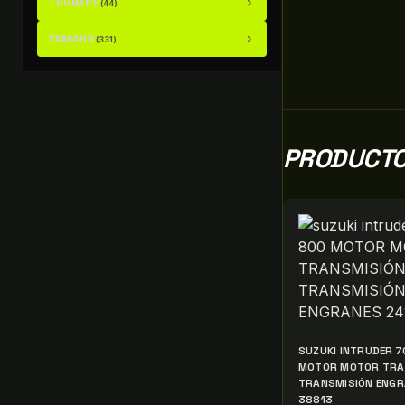
TRIUMPH
chevron_right
(44)
YAMAHA
chevron_right
(331)
PRODUCTO
SUZUKI INTRUDER 7
MOTOR MOTOR TRA
TRANSMISIÓN ENGR
38813