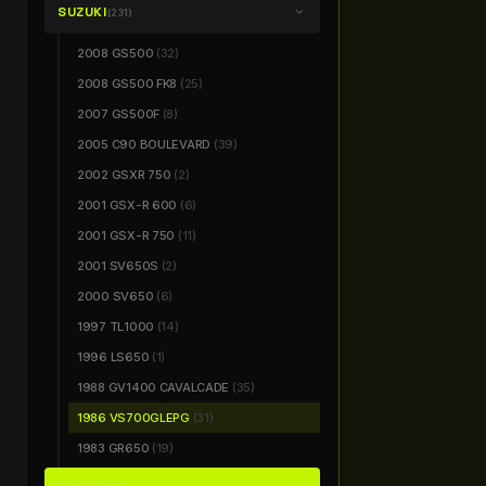
SUZUKI
chevron_right
(231)
2008 GS500
(32)
2008 GS500 FK8
(25)
2007 GS500F
(8)
2005 C90 BOULEVARD
(39)
2002 GSXR 750
(2)
2001 GSX-R 600
(6)
2001 GSX-R 750
(11)
2001 SV650S
(2)
2000 SV650
(6)
1997 TL1000
(14)
1996 LS650
(1)
1988 GV1400 CAVALCADE
(35)
1986 VS700GLEPG
(31)
1983 GR650
(19)