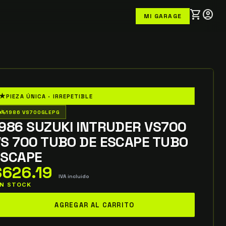
shopping_cart
account_circle
MI GARAGE
★
PIEZA ÚNICA · IRREPETIBLE
o_wheeler
1986 VS700GLEPG
986 SUZUKI INTRUDER VS700
S 700 TUBO DE ESCAPE TUBO
ESCAPE
$
626.19
IVA incluido
 IN STOCK
986
AGREGAR AL CARRITO
uzuki
truder