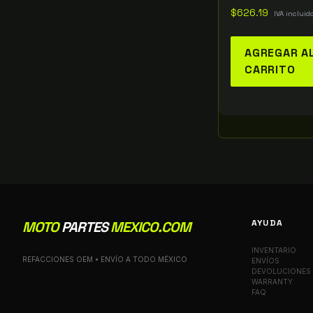
$
626.19
IVA incluid
AGREGAR A
CARRITO
AYUDA
MOTO
PARTES
MEXICO.COM
INVENTARIO
REFACCIONES OEM • ENVÍO A TODO MÉXICO
ENVÍOS
DEVOLUCIONES
WARRANTY
FAQ