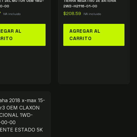
T DEL MOTOR OEM 1WD-
TIERRA NEGATIVO DE BATERÍA
00-00
2WD-H2116-01-00
7
$
208.59
IVA incluido
IVA incluido
EGAR AL
AGREGAR AL
RRITO
CARRITO