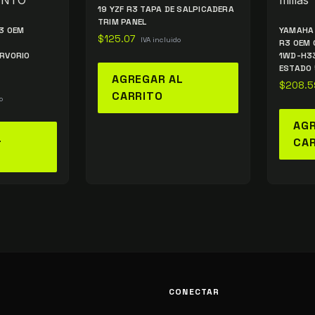
19 YZF R3 TAPA DE SALPICADERA
TRIM PANEL
3 OEM
YAMAHA 
$
125.07
IVA incluido
R3 OEM 
ERVORIO
1WD-H33
ESTADO 
AGREGAR AL
$
208.5
CARRITO
o
AGR
L
CA
CONECTAR