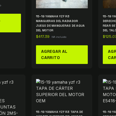
o
15-19 YAMAHA YZF R3
15-19 Y
L
MANGUERAS DEL RADIADOR
DERECHO
JUEGO DE MANGUERAS DE AGUA
REAR SE
DEL MOTOR
DEL TAL
$
417.39
$
125.0
IVA incluido
AGREGAR AL
AGR
CARRITO
CA
15-19 YAMAHA YZF R3 TAPA DE
15-19 Y