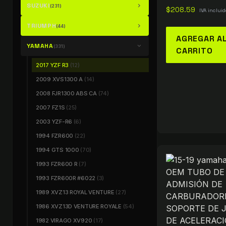
SUZUKI
chevron_right
(231)
$
208.59
IVA incluid
TRIUMPH
chevron_right
(44)
AGREGAR A
YAMAHA
chevron_right
(331)
CARRITO
2017 YZF R3
(12)
2009 XVS1300 A
(14)
2008 FJR1300 ABS CA
(74)
2007 FZ1S
(25)
2003 YZF-R6
(6)
1994 FZR600
(22)
1994 GTS 1000
(70)
1993 FZR600 R
(7)
1993 FZR600R #6022
(3)
1989 XVZ13 ROYAL VENTURE
(27)
1986 XVZ13D VENTURE ROYALE
(54)
1982 VIRAGO XV920
(17)