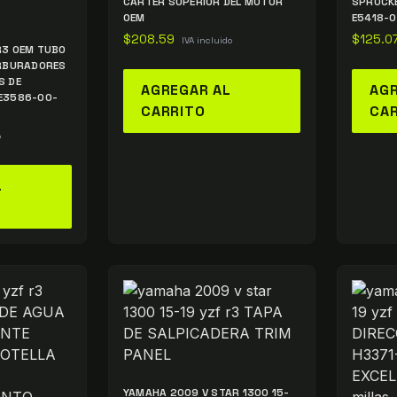
CÁRTER SUPERIOR DEL MOTOR
SPROCKE
OEM
E5418-
$
208.59
$
125.0
IVA incluido
R3 OEM TUBO
ARBURADORES
S DE
AGREGAR AL
AGR
E3586-00-
CARRITO
CA
o
L
YAMAHA 2009 V STAR 1300 15-