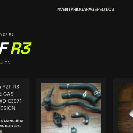
INVENTARIO
GARAGE
PEDIDOS
 YZF R3
F
R3
SULTS
 R3 MANGUERA
 1WD-E3971-
N