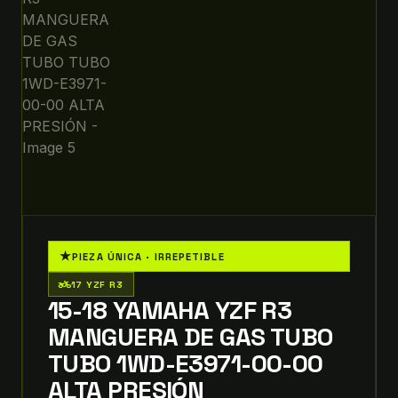
★
PIEZA ÚNICA · IRREPETIBLE
two_wheeler
17 YZF R3
15-18 YAMAHA YZF R3
MANGUERA DE GAS TUBO
TUBO 1WD-E3971-00-00
ALTA PRESIÓN