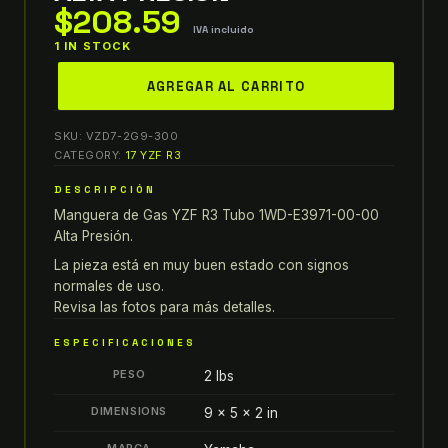
$
208.59
IVA incluido
1 IN STOCK
15-
AGREGAR AL CARRITO
18
Yamaha
SKU:
VZD7-2G9-300
YZF
CATEGORY:
17 YZF R3
R3
DESCRIPCIÓN
MANGUERA
Manguera de Gas YZF R3 Tubo 1WD-E3971-00-00
DE
Alta Presión.
GAS
TUBO
La pieza está en muy buen estado con signos
normales de uso.
TUBO
Revisa las fotos para más detalles.
1WD-
E3971-
ESPECIFICACIONES
00-
PESO
2 lbs
00
ALTA
DIMENSIONS
9 × 5 × 2 in
PRESIÓN