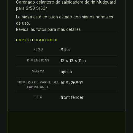
Carenado delantero de salpicadera de rin Mudguard
DE
para Sr50 Sr50r.
SALPICADERA
DE
La pieza está en buen estado con signos normales
de uso.
RIN
Revisa las fotos para más detalles.
MUDGUARD
quantity
ESPECIFICACIONES
PESO
6 lbs
DIMENSIONS
13 × 13 × 11 in
MARCA
aprilia
NÚMERO DE PARTE DEL
AP8226802
FABRICANTE
TIPO
front fender