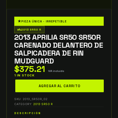
★
PIEZA ÚNICA · IRREPETIBLE
two_wheeler
2013 SR50 R
2013 APRILIA SR50 SR50R
CARENADO DELANTERO DE
SALPICADERA DE RIN
MUDGUARD
$
375.21
IVA incluido
1 IN STOCK
2013
AGREGAR AL CARRITO
aprilia
sr50
SKU:
2013_SR50R_02
sr50r
CATEGORY:
2013 SR50 R
CARENADO
DESCRIPCIÓN
DELANTERO