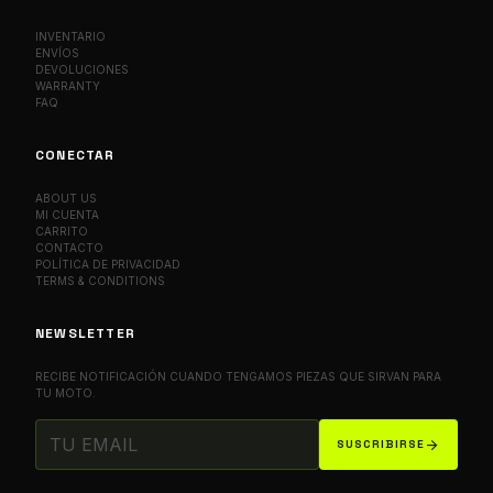
INVENTARIO
ENVÍOS
DEVOLUCIONES
WARRANTY
FAQ
CONECTAR
ABOUT US
MI CUENTA
CARRITO
CONTACTO
POLÍTICA DE PRIVACIDAD
TERMS & CONDITIONS
NEWSLETTER
RECIBE NOTIFICACIÓN CUANDO TENGAMOS PIEZAS QUE SIRVAN PARA
TU MOTO.
arrow_forward
SUSCRIBIRSE