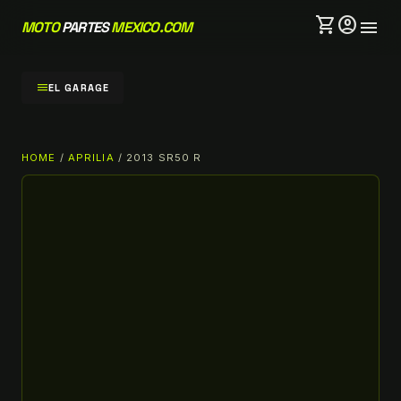
shopping_cart
account_circle
menu
MOTO
PARTES
MEXICO.COM
menu
EL GARAGE
HOME
/
APRILIA
/ 2013 SR50 R