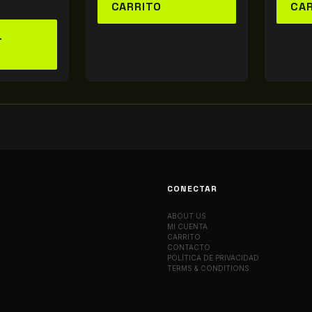
CARRITO
CA
L
CONECTAR
ABOUT US
MI CUENTA
CARRITO
CONTACTO
POLÍTICA DE PRIVACIDAD
TERMS & CONDITIONS