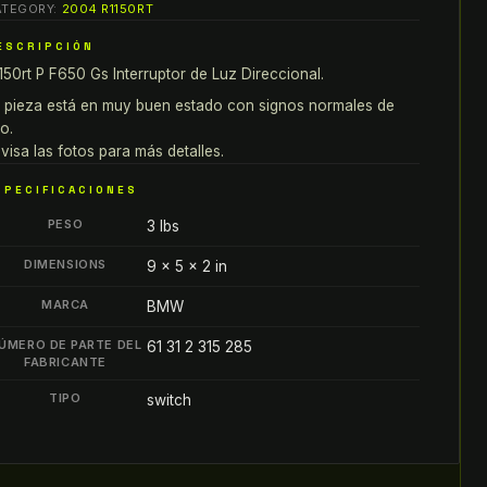
ATEGORY:
2004 R1150RT
1150RT
ESCRIPCIÓN
650
150rt P F650 Gs Interruptor de Luz Direccional.
S
 pieza está en muy buen estado con signos normales de
NTERRUPTOR
o.
E
visa las fotos para más detalles.
UZ
SPECIFICACIONES
IRECCIONAL
PESO
antity
3 lbs
DIMENSIONS
9 × 5 × 2 in
MARCA
BMW
ÚMERO DE PARTE DEL
61 31 2 315 285
FABRICANTE
TIPO
switch