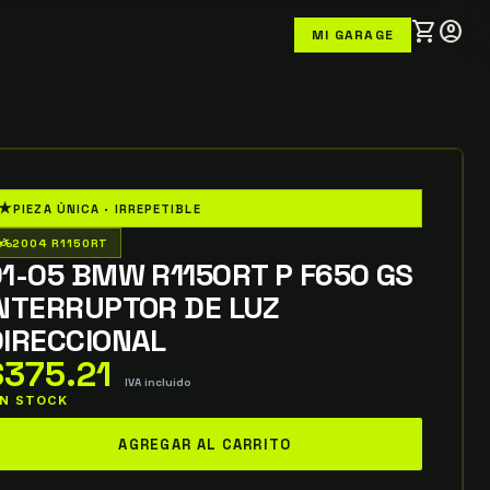
shopping_cart
account_circle
MI GARAGE
★
PIEZA ÚNICA · IRREPETIBLE
o_wheeler
2004 R1150RT
1-05 BMW R1150RT P F650 GS
INTERRUPTOR DE LUZ
DIRECCIONAL
$
375.21
IVA incluido
 IN STOCK
-
AGREGAR AL CARRITO
5
MW