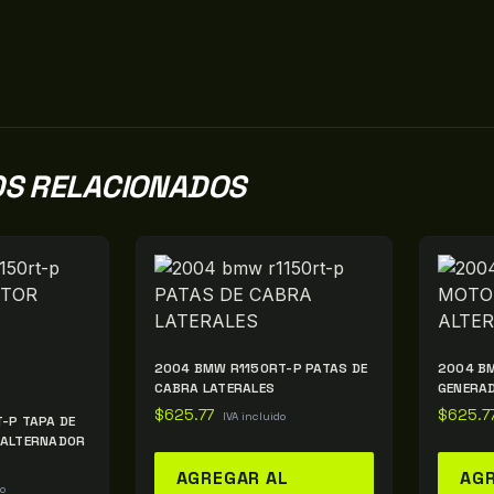
S RELACIONADOS
2004 BMW R1150RT-P PATAS DE
2004 B
CABRA LATERALES
GENERA
$
625.77
$
625.7
IVA incluido
-P TAPA DE
 ALTERNADOR
AGREGAR AL
AGR
do