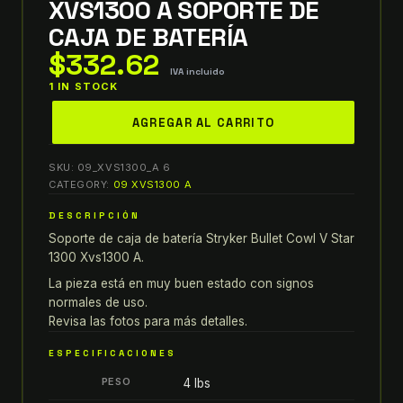
XVS1300 A SOPORTE DE
CAJA DE BATERÍA
$
332.62
IVA incluido
1 IN STOCK
yamaha
AGREGAR AL CARRITO
stryker
bullet
SKU:
09_XVS1300_A 6
cowl
CATEGORY:
09 XVS1300 A
v
DESCRIPCIÓN
star
Soporte de caja de batería Stryker Bullet Cowl V Star
1300
1300 Xvs1300 A.
xvs1300
a
La pieza está en muy buen estado con signos
normales de uso.
soporte
Revisa las fotos para más detalles.
de
caja
ESPECIFICACIONES
de
PESO
4 lbs
batería