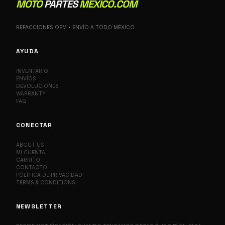
MOTO
PARTES
MEXICO.COM
REFACCIONES OEM • ENVÍO A TODO MÉXICO
AYUDA
INVENTARIO
ENVÍOS
DEVOLUCIONES
WARRANTY
FAQ
CONECTAR
ABOUT US
MI CUENTA
CARRITO
CONTACTO
POLÍTICA DE PRIVACIDAD
TERMS & CONDITIONS
NEWSLETTER