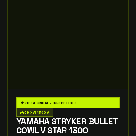
★
PIEZA ÚNICA · IRREPETIBLE
two_wheeler
09 XVS1300 A
YAMAHA STRYKER BULLET
COWL V STAR 1300