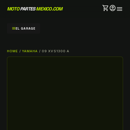
shopping_cart
account_circle
menu
MOTO
PARTES
MEXICO.COM
menu
EL GARAGE
HOME
/
YAMAHA
/ 09 XVS1300 A