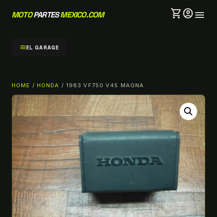
shopping_cart
account_circle
menu
MOTO
PARTES
MEXICO.COM
menu
EL GARAGE
HOME
/
HONDA
/ 1983 VF750 V45 MAGNA