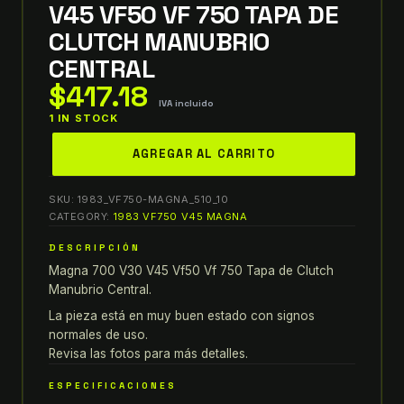
V45 VF50 VF 750 TAPA DE
CLUTCH MANUBRIO
CENTRAL
$
417.18
IVA incluido
1 IN STOCK
honda
AGREGAR AL CARRITO
magna
700
SKU:
1983_VF750-MAGNA_510_10
v30
CATEGORY:
1983 VF750 V45 MAGNA
v45
DESCRIPCIÓN
VF50
Magna 700 V30 V45 Vf50 Vf 750 Tapa de Clutch
VF
Manubrio Central.
750
TAPA
La pieza está en muy buen estado con signos
normales de uso.
DE
Revisa las fotos para más detalles.
CLUTCH
MANUBRIO
ESPECIFICACIONES
CENTRAL