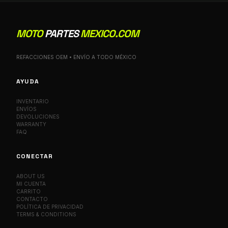
MOTO
PARTES
MEXICO.COM
REFACCIONES OEM • ENVÍO A TODO MÉXICO
AYUDA
INVENTARIO
ENVÍOS
DEVOLUCIONES
WARRANTY
FAQ
CONECTAR
ABOUT US
MI CUENTA
CARRITO
CONTACTO
POLÍTICA DE PRIVACIDAD
TERMS & CONDITIONS