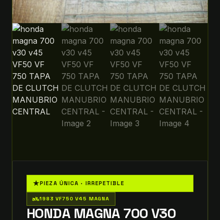
★
PIEZA ÚNICA · IRREPETIBLE
two_wheeler
1983 VF750 V45 MAGNA
HONDA MAGNA 700 V30