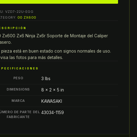
X600
KU:
VZD7-22U-EGG
X6
ATEGORY:
00 ZX600
INJA
ESCRIPCIÓN
X6R
 Zx600 Zx6 Ninja Zx6r Soporte de Montaje del Caliper
OPORTE
asero.
E
ONTAJE
 pieza está en buen estado con signos normales de uso.
visa las fotos para más detalles.
EL
ALIPER
SPECIFICACIONES
RASERO
PESO
3 lbs
antity
DIMENSIONS
8 × 2 × 5 in
MARCA
KAWASAKI
ÚMERO DE PARTE DEL
43034-1159
FABRICANTE