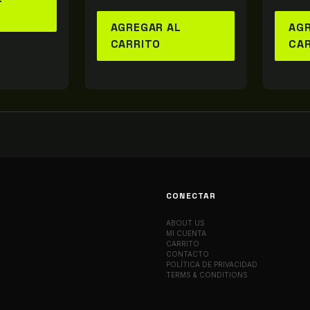
AGREGAR AL
AGR
CARRITO
CA
CONECTAR
ABOUT US
MI CUENTA
CARRITO
CONTACTO
POLÍTICA DE PRIVACIDAD
TERMS & CONDITIONS