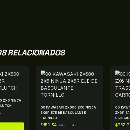
S RELACIONADOS
0 ZX6 NINJA
CLUTCH
00 KAWASAKI ZX600 ZX6 NINJA
00 KAWA
ZX6R EJE DE BASCULANTE
ZX6R TA
o
TORNILLO
CARROC
$
150.34
$
363.3
IVA incluido
L