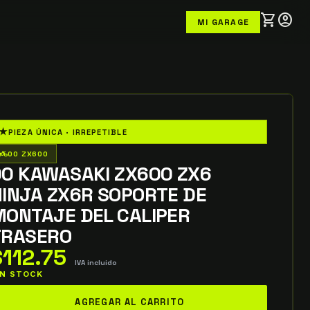
shopping_cart
account_circle
MI GARAGE
★
PIEZA ÚNICA · IRREPETIBLE
o_wheeler
00 ZX600
00 KAWASAKI ZX600 ZX6
INJA ZX6R SOPORTE DE
MONTAJE DEL CALIPER
TRASERO
$
112.75
IVA incluido
 IN STOCK
0
AGREGAR AL CARRITO
AWASAKI