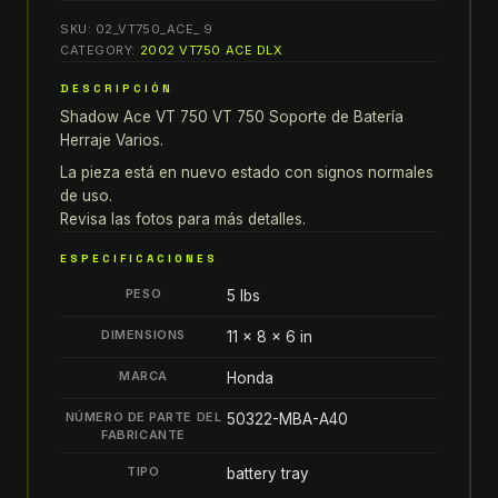
honda
SKU:
02_VT750_ACE_ 9
shadow
CATEGORY:
2002 VT750 ACE DLX
ace
DESCRIPCIÓN
VT
Shadow Ace VT 750 VT 750 Soporte de Batería
750
Herraje Varios.
VT
750
La pieza está en nuevo estado con signos normales
de uso.
SOPORTE
Revisa las fotos para más detalles.
DE
BATERÍA
ESPECIFICACIONES
HERRAJE
PESO
5 lbs
VARIOS
quantity
DIMENSIONS
11 × 8 × 6 in
MARCA
Honda
NÚMERO DE PARTE DEL
50322-MBA-A40
FABRICANTE
TIPO
battery tray