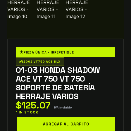
★
PIEZA ÚNICA · IRREPETIBLE
two_wheeler
2002 VT750 ACE DLX
01-03 HONDA SHADOW
ACE VT 750 VT 750
SOPORTE DE BATERÍA
HERRAJE VARIOS
$
125.07
IVA incluido
1 IN STOCK
01-
AGREGAR AL CARRITO
03