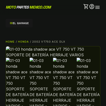
shopping_cart
account_circle
menu
MOTO
PARTES
MEXICO.COM
menu
EL GARAGE
HOME
/
HONDA
/ 2002 VT750 ACE DLX