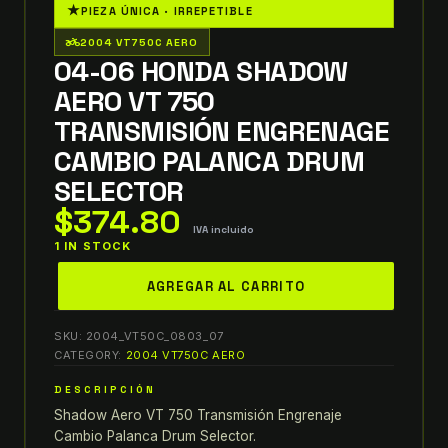
★
PIEZA ÚNICA · IRREPETIBLE
two_wheeler
2004 VT750C AERO
04-06 HONDA SHADOW
AERO VT 750
TRANSMISIÓN ENGRENAGE
CAMBIO PALANCA DRUM
SELECTOR
$
374.80
IVA incluido
1 IN STOCK
04-
AGREGAR AL CARRITO
06
honda
SKU:
2004_VT50C_0803_07
shadow
CATEGORY:
2004 VT750C AERO
aero
DESCRIPCIÓN
VT
Shadow Aero VT 750 Transmisión Engrenaje
750
Cambio Palanca Drum Selector.
TRANSMISIÓN