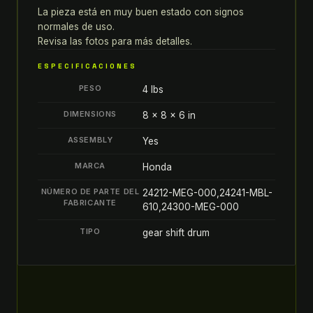
ENGRENAGE
La pieza está en muy buen estado con signos
normales de uso.
CAMBIO
Revisa las fotos para más detalles.
PALANCA
DRUM
ESPECIFICACIONES
SELECTOR
PESO
4 lbs
quantity
DIMENSIONS
8 × 8 × 6 in
ASSEMBLY
Yes
MARCA
Honda
NÚMERO DE PARTE DEL
24212-MEG-000,24241-MBL-
FABRICANTE
610,24300-MEG-000
TIPO
gear shift drum