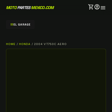
shopping_cart
account_circle
menu
MOTO
PARTES
MEXICO.COM
menu
EL GARAGE
HOME
/
HONDA
/ 2004 VT750C AERO