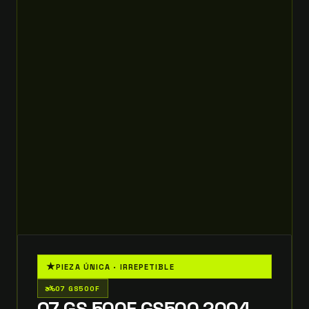
★
PIEZA ÚNICA · IRREPETIBLE
two_wheeler
07 GS500F
07 GS 500F GS500 2004-