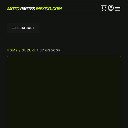
shopping_cart
account_circle
menu
MOTO
PARTES
MEXICO.COM
menu
EL GARAGE
HOME
/
SUZUKI
/ 07 GS500F