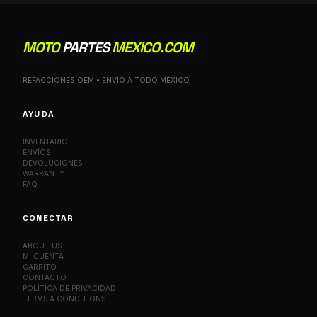
MOTO
PARTES
MEXICO.COM
REFACCIONES OEM • ENVÍO A TODO MÉXICO
AYUDA
INVENTARIO
ENVÍOS
DEVOLUCIONES
WARRANTY
FAQ
CONECTAR
ABOUT US
MI CUENTA
CARRITO
CONTACTO
POLÍTICA DE PRIVACIDAD
TERMS & CONDITIONS