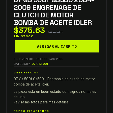
2009 ENGRENAGE DE
CLUTCH DE MOTOR
BOMBA DE ACEITE IDLER
$
375.63
IVA incluido
1 IN STOCK
07
AGREGAR AL CARRITO
GS
500F
SKU:
VENDIO - 1345506496868
GS500
CATEGORY:
07 GS500F
2004-
DESCRIPCIÓN
2009
07 Gs 500f Gs500 - Engranaje de clutch de motor
ENGRENAGE
bomba de aceite idler.
DE
CLUTCH
La pieza está en buen estado con signos normales
de uso.
DE
Revisa las fotos para más detalles.
MOTOR
BOMBA
ESPECIFICACIONES