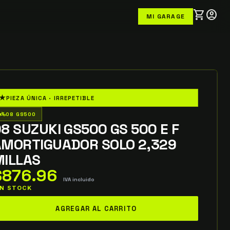
shopping_cart
account_circle
MI GARAGE
★
PIEZA ÚNICA · IRREPETIBLE
o_wheeler
08 GS500
8 SUZUKI GS500 GS 500 E F
AMORTIGUADOR SOLO 2,329
MILLAS
$
876.96
IVA incluido
 IN STOCK
8
AGREGAR AL CARRITO
UZUKI
S500