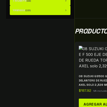
TRIUMPH
chevron_right
(44)
YAMAHA
chevron_right
(331)
PRODUCTO
08 SUZUKI GS500 G
DELANTERO DE RUE
AXEL SOLO 2,329 M
$
187.92
IVA incluido
AGREGAR A