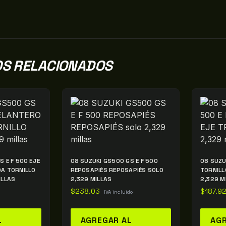
S RELACIONADOS
S E F 500 EJE
08 SUZUKI GS500 GS E F 500
08 SUZU
DA TORNILLO
REPOSAPIÉS REPOSAPIÉS SOLO
TORNILL
ILLAS
2,329 MILLAS
2,329 M
$
238.03
$
187.9
IVA incluido
L
AGREGAR AL
AGR