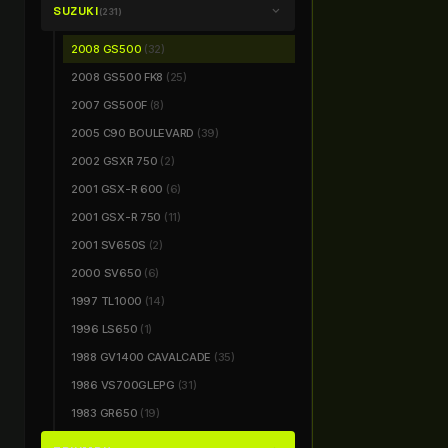
SUZUKI
chevron_right
(231)
2008 GS500
(32)
2008 GS500 FK8
(25)
2007 GS500F
(8)
2005 C90 BOULEVARD
(39)
2002 GSXR 750
(2)
2001 GSX-R 600
(6)
2001 GSX-R 750
(11)
2001 SV650S
(2)
2000 SV650
(6)
1997 TL1000
(14)
1996 LS650
(1)
1988 GV1400 CAVALCADE
(35)
1986 VS700GLEPG
(31)
1983 GR650
(19)