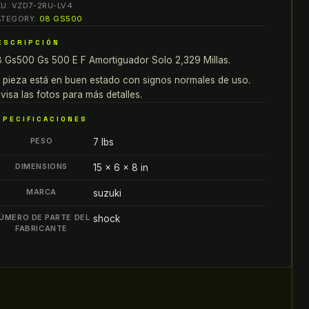
KU:
VZD7-2RU-LV4
S
ATEGORY:
08 GS500
00
ESCRIPCIÓN
 Gs500 Gs 500 E F Amortiguador Solo 2,329 Millas.
MORTIGUADOR
 pieza está en buen estado con signos normales de uso.
lo
visa las fotos para más detalles.
,329
SPECIFICACIONES
llas
PESO
7 lbs
antity
DIMENSIONS
15 × 6 × 8 in
MARCA
suzuki
ÚMERO DE PARTE DEL
shock
FABRICANTE