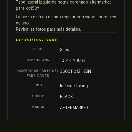
Tapa lateral izquierda negra carenado aftermarket
IZQUIERDA
para kx450f.
NEGRA
CARENADO
La pieza está en estado regular con signos normales
de uso.
AFTERMARKET
Revisa las fotos para más detalles.
quantity
ESPECIFICACIONES
PESO
3 lbs
DIMENSIONS
10 × 4 × 10 in
NÚMERO DE PARTE DEL
36001-0151-25N
FABRICANTE
TIPO
left side fairing
COLOR
BLACK
MARCA
AFTERMARKET