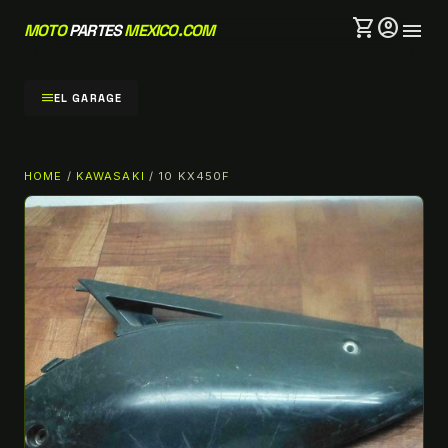
shopping_cart
account_circle
menu
MOTO
PARTES
MEXICO.COM
menu
EL GARAGE
HOME
/
KAWASAKI
/ 10 KX450F