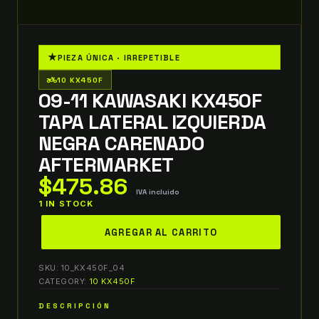
★
PIEZA ÚNICA · IRREPETIBLE
two_wheeler
10 KX450F
09-11 KAWASAKI KX450F
TAPA LATERAL IZQUIERDA
NEGRA CARENADO
AFTERMARKET
$
475.86
IVA incluido
1 IN STOCK
09-
AGREGAR AL CARRITO
11
kawasaki
SKU:
10_KX450F_04
kx450f
CATEGORY:
10 KX450F
TAPA
DESCRIPCIÓN
LATERAL