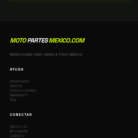
MOTO
PARTES
MEXICO.COM
REFACCIONES OEM • ENVÍO A TODO MÉXICO
AYUDA
INVENTARIO
ENVÍOS
DEVOLUCIONES
WARRANTY
FAQ
CONECTAR
ABOUT US
MI CUENTA
CARRITO