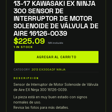
13-17 KAWASAKI EX NINJA
300 SENSOR DE
INTERRUPTOR DE MOTOR
SOLENOIDE DE VÁLVULA DE
AIRE 16126-0039
$
225.09
IVA incluido
1 IN STOCK
13-
AGREGAR AL CARRITO
17
Kawasaki
CATEGORY:
2013 EX300ADF NINJA
EX
Ninja
DESCRIPCIÓN
300
Sensor de Interruptor de Motor Solenoide de Válvula
SENSOR
de Aire EX Ninja 300 16126-0039.
DE
La pieza está en muy buen estado con signos
INTERRUPTOR
normales de uso.
DE
Revisa las fotos para más detalles.