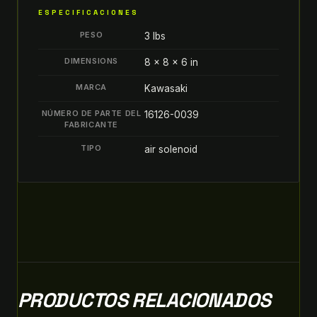
MOTOR
ESPECIFICACIONES
SOLENOIDE
PESO
3 lbs
DE
VÁLVULA
DIMENSIONS
8 × 8 × 6 in
DE
MARCA
Kawasaki
AIRE
16126-
NÚMERO DE PARTE DEL
16126-0039
0039
FABRICANTE
quantity
TIPO
air solenoid
PRODUCTOS RELACIONADOS