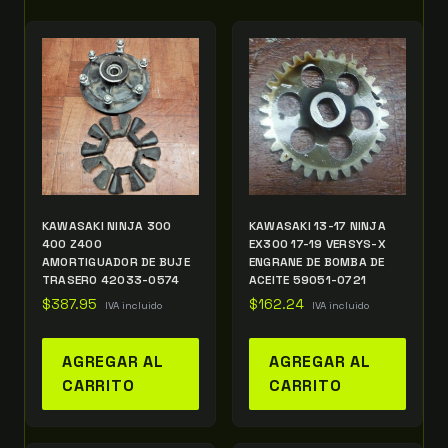
KAWASAKI NINJA 300
KAWASAKI 13-17 NINJA
400 Z400
EX300 17-19 VERSYS-X
AMORTIGUADOR DE BUJE
ENGRANE DE BOMBA DE
TRASERO 42033-0574
ACEITE 59051-0721
$
387.95
$
162.24
IVA incluido
IVA incluido
AGREGAR AL
AGREGAR AL
CARRITO
CARRITO