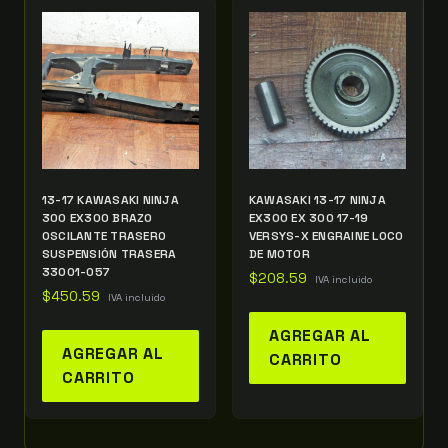
13-17 KAWASAKI NINJA
KAWASAKI 13-17 NINJA
300 EX300 BRAZO
EX300 EX 300 17-19
OSCILANTE TRASERO
VERSYS-X ENGRAINE LOCO
SUSPENSIÓN TRASERA
DE MOTOR
33001-057
$
208.59
IVA incluido
$
450.59
IVA incluido
AGREGAR AL
AGREGAR AL
CARRITO
CARRITO