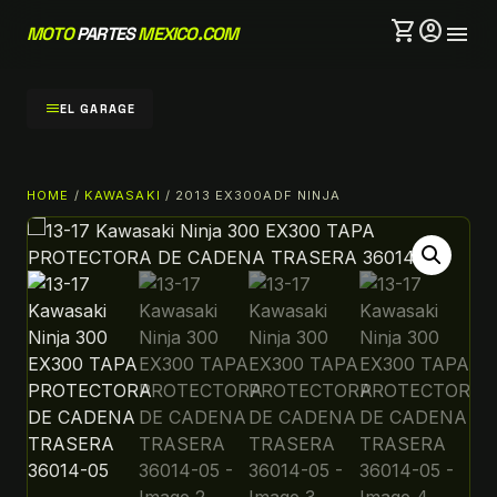
shopping_cart
account_circle
menu
MOTO
PARTES
MEXICO.COM
menu
EL GARAGE
HOME
/
KAWASAKI
/ 2013 EX300ADF NINJA