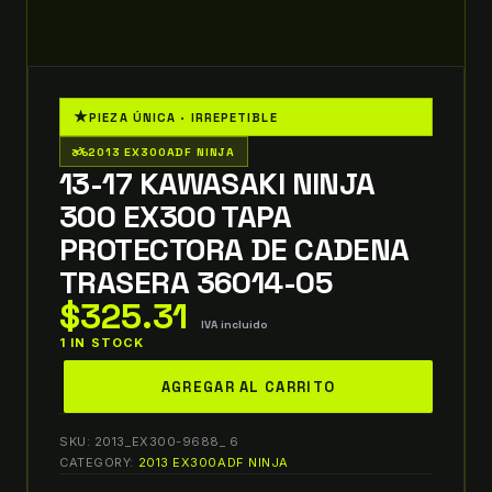
★
PIEZA ÚNICA · IRREPETIBLE
two_wheeler
2013 EX300ADF NINJA
13-17 KAWASAKI NINJA
300 EX300 TAPA
PROTECTORA DE CADENA
TRASERA 36014-05
$
325.31
IVA incluido
1 IN STOCK
13-
AGREGAR AL CARRITO
17
Kawasaki
SKU:
2013_EX300-9688_ 6
Ninja
CATEGORY:
2013 EX300ADF NINJA
300