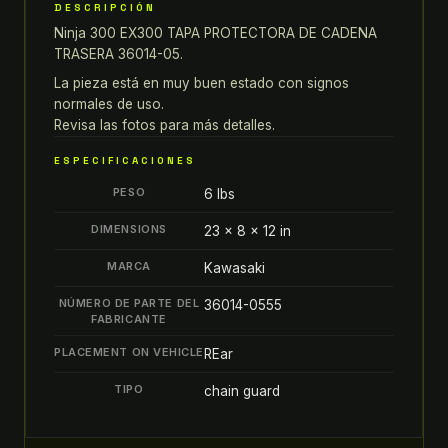
DESCRIPCIÓN
EX300
Ninja 300 EX300 TAPA PROTECTORA DE CADENA
TAPA
TRASERA 36014-05.
PROTECTORA
DE
La pieza está en muy buen estado con signos
normales de uso.
CADENA
Revisa las fotos para más detalles.
TRASERA
36014-
ESPECIFICACIONES
05
PESO
6 lbs
quantity
DIMENSIONS
23 × 8 × 12 in
MARCA
Kawasaki
NÚMERO DE PARTE DEL
36014-0555
FABRICANTE
PLACEMENT ON VEHICLE
REar
TIPO
chain guard