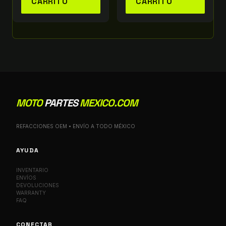
CARRITO
CARRITO
MOTO
PARTES
MEXICO.COM
REFACCIONES OEM • ENVÍO A TODO MÉXICO
AYUDA
INVENTARIO
ENVÍOS
DEVOLUCIONES
WARRANTY
FAQ
CONECTAR