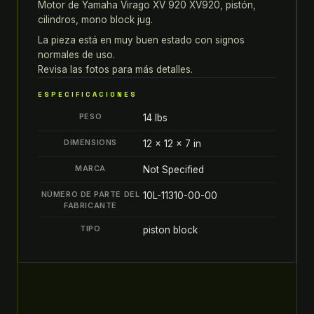
Motor de Yamaha Virago XV 920 XV920, pistón,
XV920
cilindros, mono block jug.
MOTOR
PISTÓN
La pieza está en muy buen estado con signos
normales de uso.
CILINDROS
Revisa las fotos para más detalles.
MONO
BLOCK
ESPECIFICACIONES
JUG
PESO
14 lbs
quantity
DIMENSIONS
12 × 12 × 7 in
MARCA
Not Specified
NÚMERO DE PARTE DEL
10L-11310-00-00
FABRICANTE
TIPO
piston block