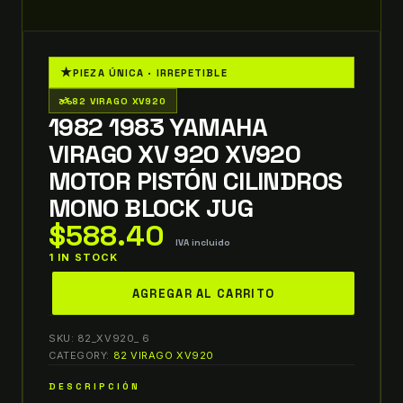
★
PIEZA ÚNICA · IRREPETIBLE
two_wheeler
82 VIRAGO XV920
1982 1983 YAMAHA
VIRAGO XV 920 XV920
MOTOR PISTÓN CILINDROS
MONO BLOCK JUG
$
588.40
IVA incluido
1 IN STOCK
1982
AGREGAR AL CARRITO
1983
Yamaha
SKU:
82_XV920_ 6
Virago
CATEGORY:
82 VIRAGO XV920
XV
DESCRIPCIÓN
920