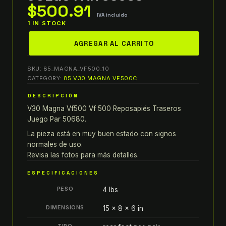
$
500.91
IVA incluido
1 IN STOCK
1984
AGREGAR AL CARRITO
1985
honda
SKU:
85_MAGNA_VF500_10
v30
CATEGORY:
85 V30 MAGNA VF500C
magna
DESCRIPCIÓN
VF500
V30 Magna Vf500 Vf 500 Reposapiés Traseros
VF
Juego Par 50680.
500
REPOSAPIÉS
La pieza está en muy buen estado con signos
normales de uso.
TRASEROS
Revisa las fotos para más detalles.
JUEGO
PAR
ESPECIFICACIONES
50680
PESO
4 lbs
quantity
DIMENSIONS
15 × 8 × 6 in