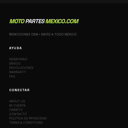
MOTO
PARTES
MEXICO.COM
REFACCIONES OEM • ENVÍO A TODO MÉXICO
AYUDA
INVENTARIO
ENVÍOS
DEVOLUCIONES
WARRANTY
FAQ
CONECTAR
ABOUT US
MI CUENTA
CARRITO
CONTACTO
POLÍTICA DE PRIVACIDAD
TERMS & CONDITIONS