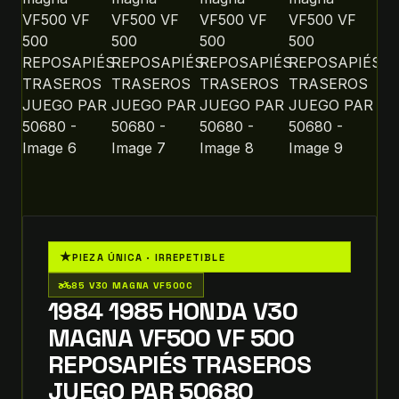
★
PIEZA ÚNICA · IRREPETIBLE
two_wheeler
85 V30 MAGNA VF500C
1984 1985 HONDA V30
MAGNA VF500 VF 500
REPOSAPIÉS TRASEROS
JUEGO PAR 50680