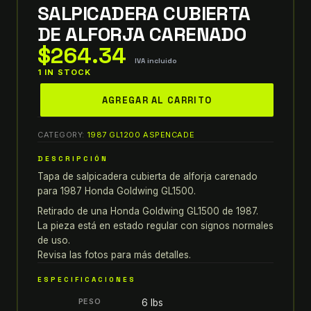
SALPICADERA CUBIERTA
DE ALFORJA CARENADO
$
264.34
IVA incluido
1 IN STOCK
1987
AGREGAR AL CARRITO
honda
goldwing
CATEGORY:
1987 GL1200 ASPENCADE
GL1200
GL
DESCRIPCIÓN
1200
Tapa de salpicadera cubierta de alforja carenado
TAPA
para 1987 Honda Goldwing GL1500.
DE
Retirado de una Honda Goldwing GL1500 de 1987.
SALPICADERA
La pieza está en estado regular con signos normales
CUBIERTA
de uso.
Revisa las fotos para más detalles.
DE
ALFORJA
ESPECIFICACIONES
CARENADO
PESO
6 lbs
quantity