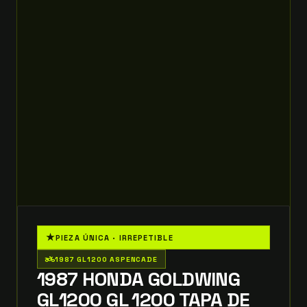
★
PIEZA ÚNICA · IRREPETIBLE
two_wheeler
1987 GL1200 ASPENCADE
1987 HONDA GOLDWING
GL1200 GL 1200 TAPA DE