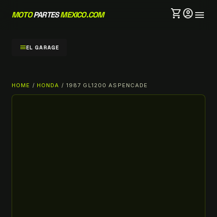
shopping_cart
account_circle
menu
MOTO
PARTES
MEXICO.COM
menu
EL GARAGE
HOME
/
HONDA
/ 1987 GL1200 ASPENCADE