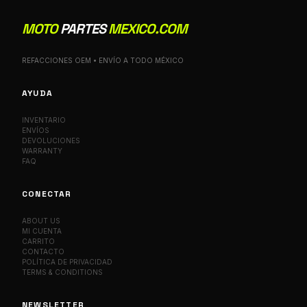
MOTO
PARTES
MEXICO.COM
REFACCIONES OEM • ENVÍO A TODO MÉXICO
AYUDA
INVENTARIO
ENVÍOS
DEVOLUCIONES
WARRANTY
FAQ
CONECTAR
ABOUT US
MI CUENTA
CARRITO
CONTACTO
POLÍTICA DE PRIVACIDAD
TERMS & CONDITIONS
NEWSLETTER