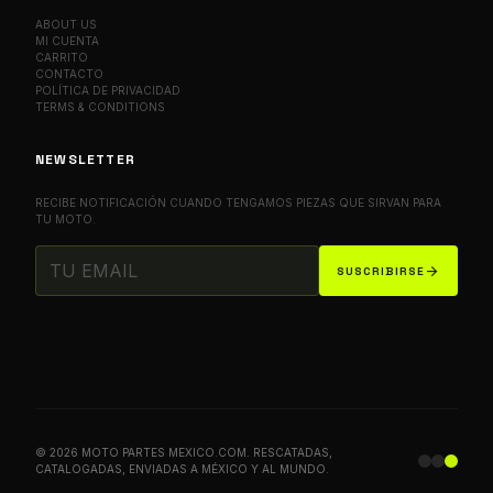
ABOUT US
MI CUENTA
CARRITO
CONTACTO
POLÍTICA DE PRIVACIDAD
TERMS & CONDITIONS
NEWSLETTER
RECIBE NOTIFICACIÓN CUANDO TENGAMOS PIEZAS QUE SIRVAN PARA
TU MOTO.
arrow_forward
SUSCRIBIRSE
© 2026 MOTO PARTES MEXICO.COM. RESCATADAS,
CATALOGADAS, ENVIADAS A MÉXICO Y AL MUNDO.