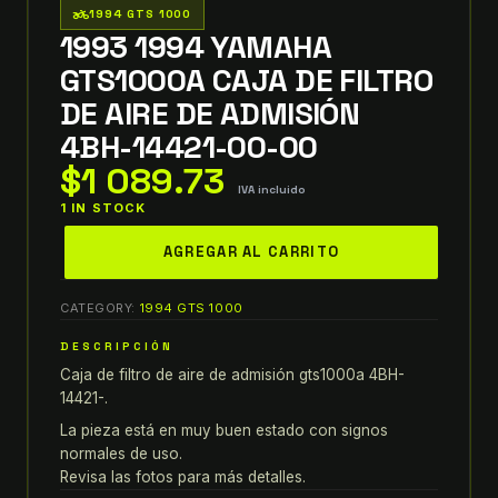
two_wheeler
1994 GTS 1000
1993 1994 YAMAHA
GTS1000A CAJA DE FILTRO
DE AIRE DE ADMISIÓN
4BH-14421-00-00
$
1 089.73
IVA incluido
1 IN STOCK
1993
AGREGAR AL CARRITO
1994
yamaha
CATEGORY:
1994 GTS 1000
gts1000a
CAJA
DESCRIPCIÓN
DE
Caja de filtro de aire de admisión gts1000a 4BH-
FILTRO
14421-.
DE
La pieza está en muy buen estado con signos
AIRE
normales de uso.
DE
Revisa las fotos para más detalles.