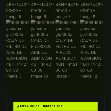
★
PIEZA ÚNICA · IRREPETIBLE