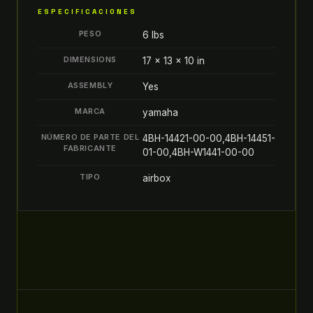
ADMISIÓN
ESPECIFICACIONES
4BH-
PESO
6 lbs
14421-
00-
DIMENSIONS
17 × 13 × 10 in
00
ASSEMBLY
Yes
quantity
MARCA
yamaha
NÚMERO DE PARTE DEL
4BH-14421-00-00,4BH-14451-
FABRICANTE
01-00,4BH-W1441-00-00
TIPO
airbox