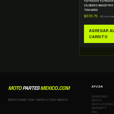
YZF1000R YZF600R
CILINDRO MAESTRO
TRASERO
$
876.75
IVA incluid
AGREGAR A
CARRITO
AYUDA
MOTO
PARTES
MEXICO.COM
INVENTARIO
REFACCIONES OEM • ENVÍO A TODO MÉXICO
ENVÍOS
DEVOLUCIONES
WARRANTY
FAQ