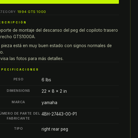
amaha
ATEGORY:
1994 GTS 1000
TS1000A
OPORTE
ESCRIPCIÓN
E
porte de montaje del descanso del peg del copiloto trasero
ONTAJE
erecho GTS1000A.
EL
 pieza está en muy buen estado con signos normales de
ESCANSO
o.
EL
visa las fotos para más detalles.
EG
SPECIFICACIONES
EL
PESO
6 lbs
OPILOTO
RASERO
DIMENSIONS
22 × 8 × 2 in
ERECHO
MARCA
yamaha
antity
ÚMERO DE PARTE DEL
4BH-27443-00-P1
FABRICANTE
TIPO
right rear peg