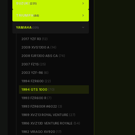
SUZUKI
chevron_right
(231)
TRIUMPH
chevron_right
(44)
YAMAHA
chevron_right
(331)
2017 YZF R3
(12)
2009 XVS1300 A
(14)
2008 FJR1300 ABS CA
(74)
2007 FZ1S
(25)
2003 YZF-R6
(6)
1994 FZR600
(22)
1994 GTS 1000
(70)
1993 FZR600 R
(7)
1993 FZR600R #6022
(3)
1989 XVZ13 ROYAL VENTURE
(27)
1986 XVZ13D VENTURE ROYALE
(54)
1982 VIRAGO XV920
(17)