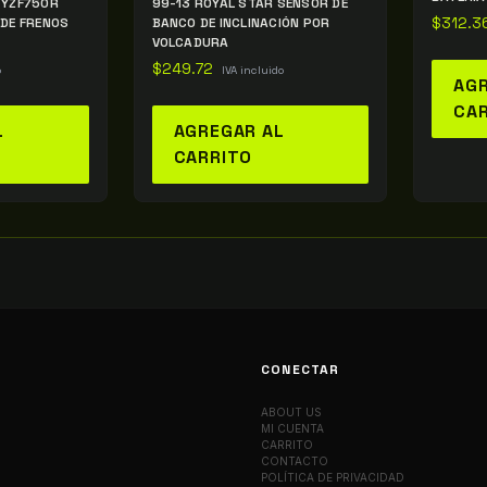
 YZF750R
99-13 ROYAL STAR SENSOR DE
 DE FRENOS
BANCO DE INCLINACIÓN POR
$
312.3
VOLCADURA
$
249.72
o
IVA incluido
AGR
CA
L
AGREGAR AL
CARRITO
CONECTAR
ABOUT US
MI CUENTA
CARRITO
CONTACTO
POLÍTICA DE PRIVACIDAD