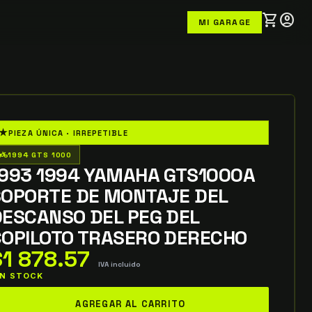
shopping_cart
account_circle
MI GARAGE
★
PIEZA ÚNICA · IRREPETIBLE
o_wheeler
1994 GTS 1000
1993 1994 YAMAHA GTS1000A
SOPORTE DE MONTAJE DEL
DESCANSO DEL PEG DEL
COPILOTO TRASERO DERECHO
$
1 878.57
IVA incluido
 IN STOCK
993
AGREGAR AL CARRITO
994