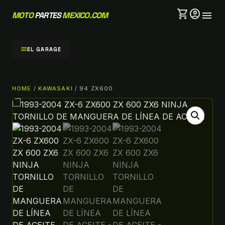
shopping_cart
account_circle
menu
MOTO
PARTES
MEXICO.COM
menu
EL GARAGE
HOME
/
KAWASAKI
/ 94 ZX600