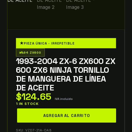
★
PIEZA ÚNICA · IRREPETIBLE
two_wheeler
94 ZX600
1993-2004 ZX-6 ZX600 ZX
600 ZX6 NINJA TORNILLO
DE MANGUERA DE LÍNEA
DE ACEITE
$
124.65
IVA incluido
1 IN STOCK
1993-
AGREGAR AL CARRITO
2004
ZX-
SKU:
VZD7-21A-OA8