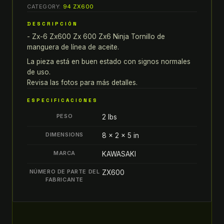
6
CATEGORY:
94 ZX600
ZX600
DESCRIPCIÓN
ZX
- Zx-6 Zx600 Zx 600 Zx6 Ninja Tornillo de
600
manguera de línea de aceite.
ZX6
NINJA
La pieza está en buen estado con signos normales
de uso.
TORNILLO
Revisa las fotos para más detalles.
DE
MANGUERA
ESPECIFICACIONES
DE
PESO
2 lbs
LÍNEA
DE
DIMENSIONS
8 × 2 × 5 in
ACEITE
MARCA
KAWASAKI
quantity
NÚMERO DE PARTE DEL
ZX600
FABRICANTE