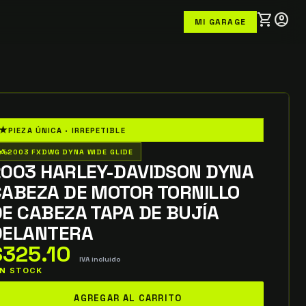
shopping_cart
account_circle
MI GARAGE
★
PIEZA ÚNICA · IRREPETIBLE
o_wheeler
2003 FXDWG DYNA WIDE GLIDE
2003 HARLEY-DAVIDSON DYNA
CABEZA DE MOTOR TORNILLO
E CABEZA TAPA DE BUJÍA
DELANTERA
$
325.10
IVA incluido
 IN STOCK
003
AGREGAR AL CARRITO
arley-