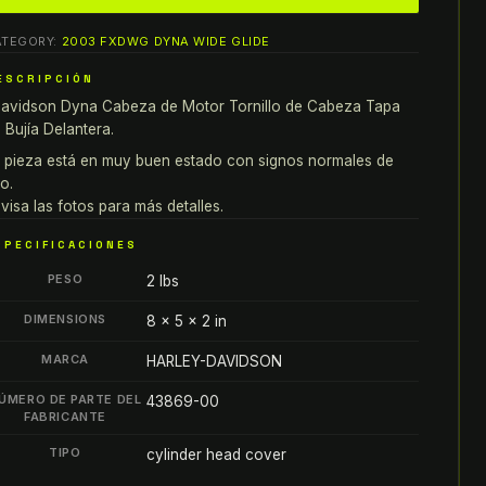
avidson
ATEGORY:
2003 FXDWG DYNA WIDE GLIDE
yna
ABEZA
ESCRIPCIÓN
E
avidson Dyna Cabeza de Motor Tornillo de Cabeza Tapa
OTOR
 Bujía Delantera.
rnillo
 pieza está en muy buen estado con signos normales de
e
o.
abeza
visa las fotos para más detalles.
apa
SPECIFICACIONES
e
PESO
2 lbs
jía
ELANTERA
DIMENSIONS
8 × 5 × 2 in
antity
MARCA
HARLEY-DAVIDSON
ÚMERO DE PARTE DEL
43869-00
FABRICANTE
TIPO
cylinder head cover