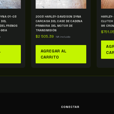
DYNA 01-03
2003 HARLEY-DAVIDSON DYNA
HARLEY-
 DEL
CARCASA DEL CASE DE CADENA
CLUTCH
 DEL FRENOS
PRIMARIA DEL MOTOR DE
96 CRO
-96A
TRANSMISIÓN
$
751.0
$
2 505.39
o
IVA incluido
AGR
L
AGREGAR AL
CA
CARRITO
CONECTAR