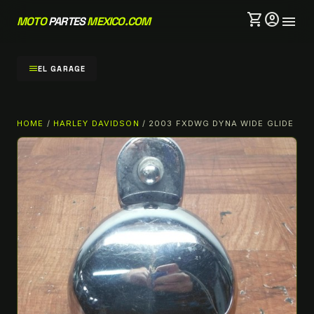
shopping_cart
account_circle
menu
MOTO
PARTES
MEXICO.COM
menu
EL GARAGE
HOME
/
HARLEY DAVIDSON
/ 2003 FXDWG DYNA WIDE GLIDE