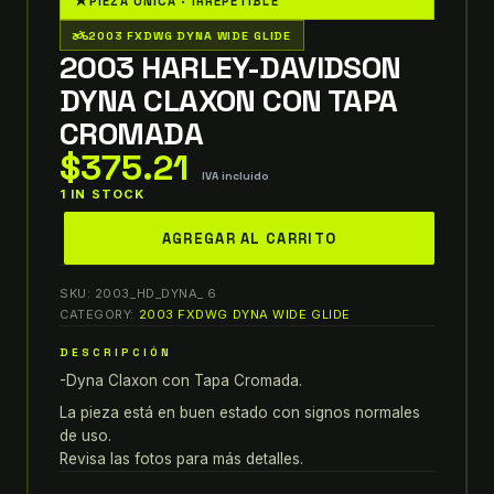
★
PIEZA ÚNICA · IRREPETIBLE
two_wheeler
2003 FXDWG DYNA WIDE GLIDE
2003 HARLEY-DAVIDSON
DYNA CLAXON CON TAPA
CROMADA
$
375.21
IVA incluido
1 IN STOCK
2003
AGREGAR AL CARRITO
Harley-
Davidson
SKU:
2003_HD_DYNA_ 6
Dyna
CATEGORY:
2003 FXDWG DYNA WIDE GLIDE
CLAXON
DESCRIPCIÓN
con
-Dyna Claxon con Tapa Cromada.
TAPA
CROMADA
La pieza está en buen estado con signos normales
quantity
de uso.
Revisa las fotos para más detalles.