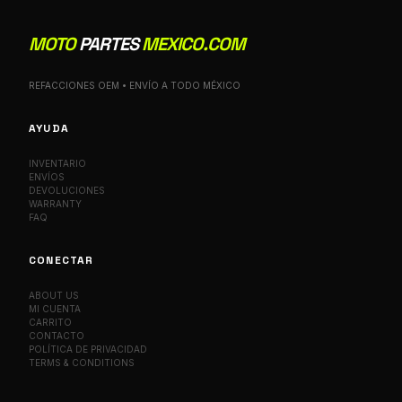
MOTO
PARTES
MEXICO.COM
REFACCIONES OEM • ENVÍO A TODO MÉXICO
AYUDA
INVENTARIO
ENVÍOS
DEVOLUCIONES
WARRANTY
FAQ
CONECTAR
ABOUT US
MI CUENTA
CARRITO
CONTACTO
POLÍTICA DE PRIVACIDAD
TERMS & CONDITIONS