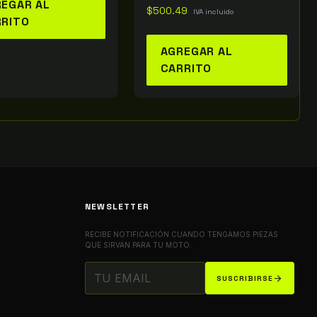
EGAR AL
$
500.49
IVA incluido
RRITO
AGREGAR AL
CARRITO
NEWSLETTER
RECIBE NOTIFICACIÓN CUANDO TENGAMOS PIEZAS
QUE SIRVAN PARA TU MOTO.
arrow_forward
SUSCRIBIRSE