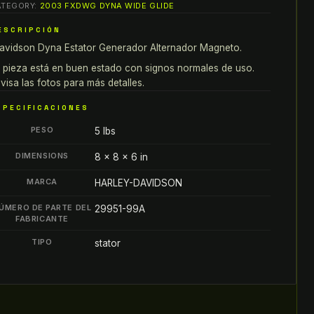
ATEGORY:
2003 FXDWG DYNA WIDE GLIDE
yna
STATOR
ESCRIPCIÓN
ENERADOR
avidson Dyna Estator Generador Alternador Magneto.
LTERNADOR
 pieza está en buen estado con signos normales de uso.
AGNETO
visa las fotos para más detalles.
antity
SPECIFICACIONES
PESO
5 lbs
DIMENSIONS
8 × 8 × 6 in
MARCA
HARLEY-DAVIDSON
ÚMERO DE PARTE DEL
29951-99A
FABRICANTE
TIPO
stator