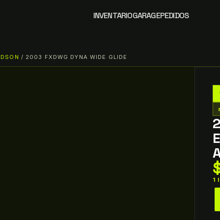
INVENTARIO
GARAGE
PEDIDOS
IDSON
/ 2003 FXDWG DYNA WIDE GLIDE
tw
1
2
ha
d