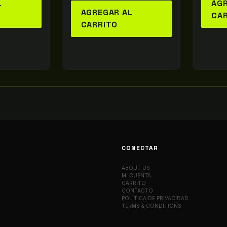
L
AGR
AGREGAR AL
CA
CARRITO
CONECTAR
ABOUT US
MI CUENTA
CARRITO
CONTACTO
POLÍTICA DE PRIVACIDAD
TERMS & CONDITIONS