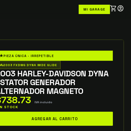
shopping_cart
account_circle
MI GARAGE
★
PIEZA ÚNICA · IRREPETIBLE
o_wheeler
2003 FXDWG DYNA WIDE GLIDE
2003 HARLEY-DAVIDSON DYNA
ESTATOR GENERADOR
ALTERNADOR MAGNETO
$
738.73
IVA incluido
 IN STOCK
003
AGREGAR AL CARRITO
rley-
avidson