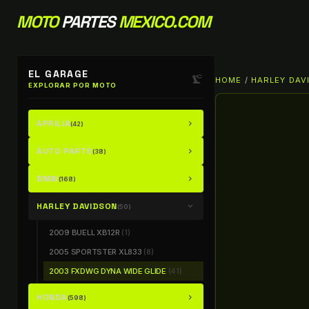
MOTO
PARTES
MEXICO.COM
EL GARAGE
precision_manufacturing
HOME
/
HARLEY DAV
EXPLORAR POR MOTO
APRILIA
chevron_right
(42)
AUTO PARTS
chevron_right
(38)
BMW
chevron_right
(168)
HARLEY DAVIDSON
chevron_right
(50)
2009 BUELL XB12R
(1)
2005 SPORTSTER XL833
(8)
2003 FXDWG DYNA WIDE GLIDE
(41)
HONDA
chevron_right
(598)