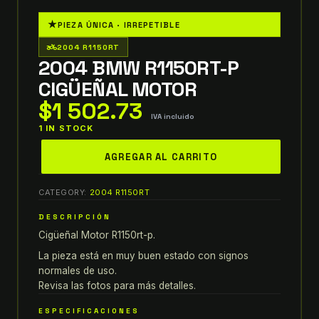
★
PIEZA ÚNICA · IRREPETIBLE
two_wheeler
2004 R1150RT
2004 BMW R1150RT-P
CIGÜEÑAL MOTOR
$
1 502.73
IVA incluido
1 IN STOCK
2004
AGREGAR AL CARRITO
bmw
r1150rt-
CATEGORY:
2004 R1150RT
p
CIGÜEÑAL
DESCRIPCIÓN
MOTOR
Cigüeñal Motor R1150rt-p.
quantity
La pieza está en muy buen estado con signos
normales de uso.
Revisa las fotos para más detalles.
ESPECIFICACIONES