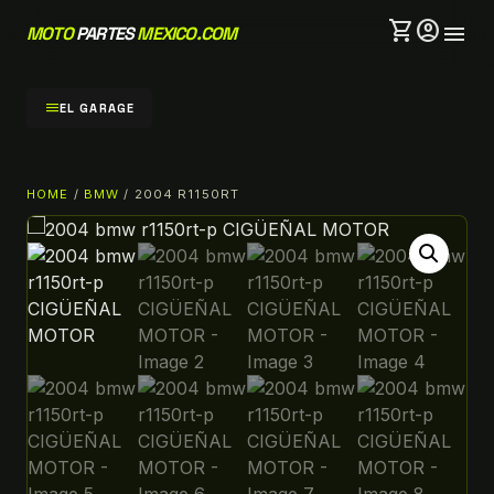
shopping_cart
account_circle
menu
MOTO
PARTES
MEXICO.COM
menu
EL GARAGE
HOME
/
BMW
/ 2004 R1150RT