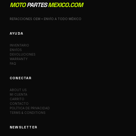
MOTO
PARTES
MEXICO.COM
REFACCIONES OEM • ENVÍO A TODO MÉXICO
AYUDA
INVENTARIO
ENVÍOS
DEVOLUCIONES
WARRANTY
FAQ
CONECTAR
ABOUT US
MI CUENTA
CARRITO
CONTACTO
POLÍTICA DE PRIVACIDAD
TERMS & CONDITIONS
NEWSLETTER