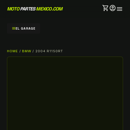
shopping_cart
account_circle
menu
MOTO
PARTES
MEXICO.COM
menu
EL GARAGE
HOME
/
BMW
/ 2004 R1150RT