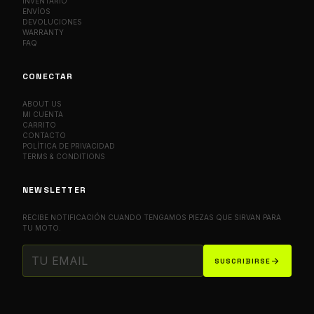
INVENTARIO
ENVÍOS
DEVOLUCIONES
WARRANTY
FAQ
CONECTAR
ABOUT US
MI CUENTA
CARRITO
CONTACTO
POLÍTICA DE PRIVACIDAD
TERMS & CONDITIONS
NEWSLETTER
RECIBE NOTIFICACIÓN CUANDO TENGAMOS PIEZAS QUE SIRVAN PARA
TU MOTO.
arrow_forward
SUSCRIBIRSE