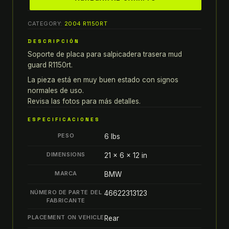
bmw
r1150rt
CATEGORY:
2004 R1150RT
SALPICADERA
TRASERA
DESCRIPCIÓN
MUD
Soporte de placa para salpicadera trasera mud
GUARD
guard R1150rt.
soporte
La pieza está en muy buen estado con signos
de
normales de uso.
placa
Revisa las fotos para más detalles.
quantity
ESPECIFICACIONES
PESO
6 lbs
DIMENSIONS
21 × 6 × 12 in
MARCA
BMW
NÚMERO DE PARTE DEL
46622313123
FABRICANTE
PLACEMENT ON VEHICLE
Rear