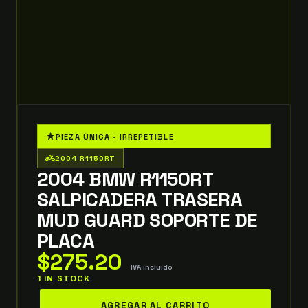
★
PIEZA ÚNICA · IRREPETIBLE
two_wheeler
2004 R1150RT
2004 BMW R1150RT
SALPICADERA TRASERA
MUD GUARD SOPORTE DE
PLACA
$
275.20
IVA incluido
1 IN STOCK
2004
AGREGAR AL CARRITO