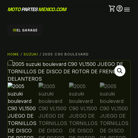
shopping_cart
account_circle
menu
MOTO
PARTES
MEXICO.COM
menu
EL GARAGE
HOME
/
SUZUKI
/ 2005 C90 BOULEVARD