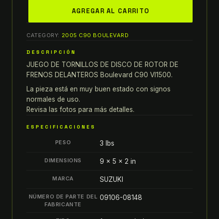
2005
AGREGAR AL CARRITO
suzuki
boulevard
CATEGORY:
2005 C90 BOULEVARD
C90
VL1500
DESCRIPCIÓN
JUEGO
JUEGO DE TORNILLOS DE DISCO DE ROTOR DE
DE
FRENOS DELANTEROS Boulevard C90 Vl1500.
TORNILLOS
La pieza está en muy buen estado con signos
DE
normales de uso.
DISCO
Revisa las fotos para más detalles.
DE
ESPECIFICACIONES
ROTOR
PESO
3 lbs
DE
FRENOS
DIMENSIONS
9 × 5 × 2 in
DELANTEROS
MARCA
SUZUKI
quantity
NÚMERO DE PARTE DEL
09106-08148
FABRICANTE