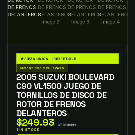
★
PIEZA ÚNICA · IRREPETIBLE
two_wheeler
2005 C90 BOULEVARD
2005 SUZUKI BOULEVARD
C90 VL1500 JUEGO DE
TORNILLOS DE DISCO DE
ROTOR DE FRENOS
DELANTEROS
$
249.93
IVA incluido
1 IN STOCK