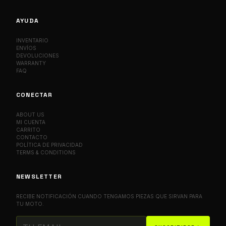
AYUDA
INVENTARIO
ENVÍOS
DEVOLUCIONES
WARRANTY
FAQ
CONECTAR
ABOUT US
MI CUENTA
CARRITO
CONTACTO
POLÍTICA DE PRIVACIDAD
TERMS & CONDITIONS
NEWSLETTER
RECIBE NOTIFICACIÓN CUANDO TENGAMOS PIEZAS QUE SIRVAN PARA
TU MOTO.