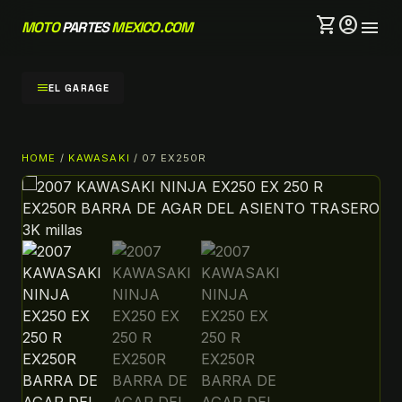
shopping_cart
account_circle
menu
MOTO
PARTES
MEXICO.COM
menu
EL GARAGE
HOME
/
KAWASAKI
/ 07 EX250R