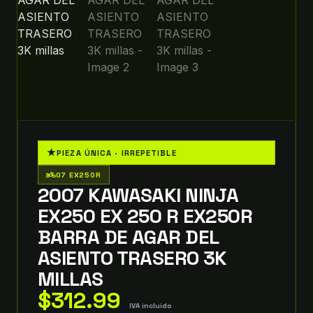
★
PIEZA ÚNICA · IRREPETIBLE
two_wheeler
07 EX250R
2007 KAWASAKI NINJA
EX250 EX 250 R EX250R
BARRA DE AGAR DEL
ASIENTO TRASERO 3K
MILLAS
$
312.99
IVA incluido