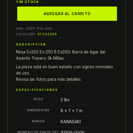
1 IN STOCK
2007
AGREGAR AL CARRITO
KAWASAKI
NINJA
SKU:
VZD7-1YG-0AO
EX250
CATEGORY:
07 EX250R
EX
DESCRIPCIÓN
250
Ninja Ex250 Ex 250 R Ex250r Barra de Agar del
R
Asiento Trasero 3k Millas.
EX250R
BARRA
La pieza está en buen estado con signos normales
de uso.
DE
Revisa las fotos para más detalles.
AGAR
DEL
ESPECIFICACIONES
ASIENTO
PESO
2 lbs
TRASERO
3K
DIMENSIONS
8 × 7 × 7 in
millas
MARCA
KAWASAKI
quantity
NÚMERO DE PARTE DEL
32109-0006