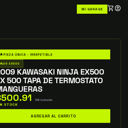
shopping_cart
account_circle
MI GARAGE
★
PIEZA ÚNICA · IRREPETIBLE
o_wheeler
09 EX500
2009 KAWASAKI NINJA EX500
X 500 TAPA DE TERMOSTATO
MANGUERAS
$
500.91
IVA incluido
 IN STOCK
009
AGREGAR AL CARRITO
AWASAKI
INJA