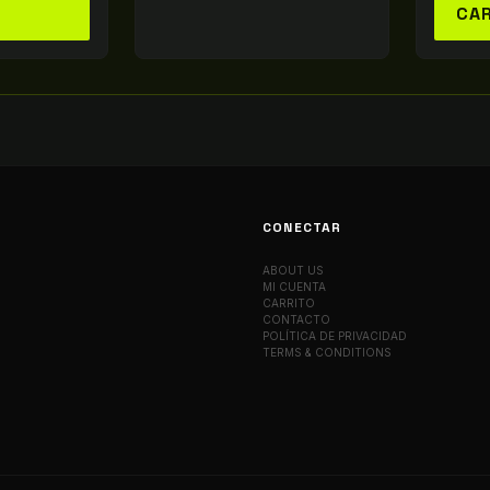
CA
CONECTAR
ABOUT US
MI CUENTA
CARRITO
CONTACTO
POLÍTICA DE PRIVACIDAD
TERMS & CONDITIONS