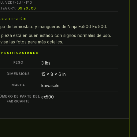
KU:
VZD7-2U4-1YO
X500
ATEGORY:
09 EX500
X
ESCRIPCIÓN
00
pa de termostato y mangueras de Ninja Ex500 Ex 500.
APA
E
 pieza está en buen estado con signos normales de uso.
ERMOSTATO
visa las fotos para más detalles.
ANGUERAS
SPECIFICACIONES
antity
PESO
3 lbs
DIMENSIONS
15 × 8 × 6 in
MARCA
kawasaki
ÚMERO DE PARTE DEL
ex500
FABRICANTE