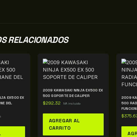
S RELACIONADOS
2009 KAWASAKI NINJA EX500 EX
500 SOPORTE DE CALIPER
NJA EX500 EX
2009 KA
NE DEL
$
292.32
500 RAD
IVA incluido
FUNCION
$
375.6
o
AGREGAR AL
CARRITO
L
AGR