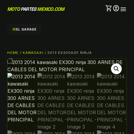
shopping_cart
account_circle
menu
MOTO
PARTES
MEXICO.COM
menu
EL GARAGE
HOME
/
KAWASAKI
/ 2013 EX300ADF NINJA