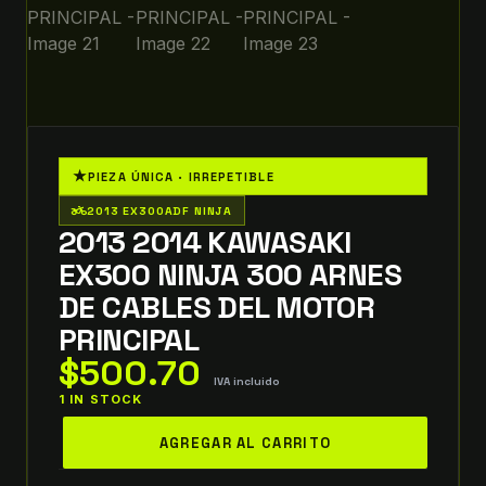
★
PIEZA ÚNICA · IRREPETIBLE
two_wheeler
2013 EX300ADF NINJA
2013 2014 KAWASAKI
EX300 NINJA 300 ARNES
DE CABLES DEL MOTOR
PRINCIPAL
$
500.70
IVA incluido
1 IN STOCK
2013
AGREGAR AL CARRITO
2014
kawasaki