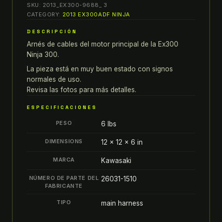
SKU:
2013_EX300-9688_ 3
EX300
CATEGORY:
2013 EX300ADF NINJA
ninja
DESCRIPCIÓN
300
Arnés de cables del motor principal de la Ex300
ARNES
Ninja 300.
DE
CABLES
La pieza está en muy buen estado con signos
normales de uso.
DEL
Revisa las fotos para más detalles.
MOTOR
PRINCIPAL
ESPECIFICACIONES
quantity
PESO
6 lbs
DIMENSIONS
12 × 12 × 6 in
MARCA
Kawasaki
NÚMERO DE PARTE DEL
26031-1510
FABRICANTE
TIPO
main harness