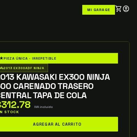
shopping_cart
account_circle
MI GARAGE
★
PIEZA ÚNICA · IRREPETIBLE
o_wheeler
2013 EX300ADF NINJA
013 KAWASAKI EX300 NINJA
300 CARENADO TRASERO
ENTRAL TAPA DE COLA
$
312.78
IVA incluido
 IN STOCK
013
AGREGAR AL CARRITO
awasaki
X300