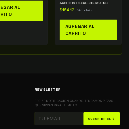
ACEITE INTERIOR DEL MOTOR
EGAR AL
$
164.12
IVA incluido
RRITO
AGREGAR AL
CARRITO
NEWSLETTER
RECIBE NOTIFICACIÓN CUANDO TENGAMOS PIEZAS
QUE SIRVAN PARA TU MOTO.
arrow_forward
SUSCRIBIRSE