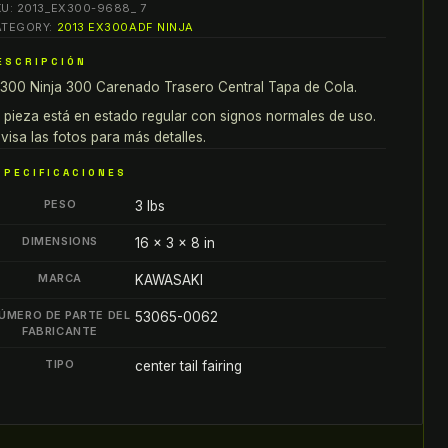
KU:
2013_EX300-9688_ 7
nja
ATEGORY:
2013 EX300ADF NINJA
00
ESCRIPCIÓN
ARENADO
300 Ninja 300 Carenado Trasero Central Tapa de Cola.
RASERO
ENTRAL
 pieza está en estado regular con signos normales de uso.
APA
visa las fotos para más detalles.
E
SPECIFICACIONES
OLA
PESO
3 lbs
antity
DIMENSIONS
16 × 3 × 8 in
MARCA
KAWASAKI
ÚMERO DE PARTE DEL
53065-0062
FABRICANTE
TIPO
center tail fairing