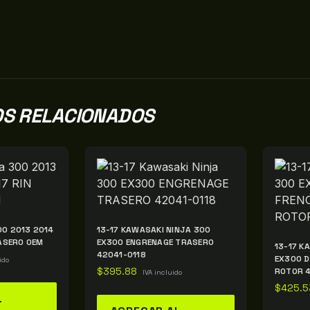
S RELACIONADOS
00 2013 2014
13-17 KAWASAKI NINJA 300
RASERO OEM
EX300 ENGRENAGE TRASERO
13-17 K
42041-0118
EX300 D
ido
$
395.88
ROTOR 4
IVA incluido
$
425.5
L