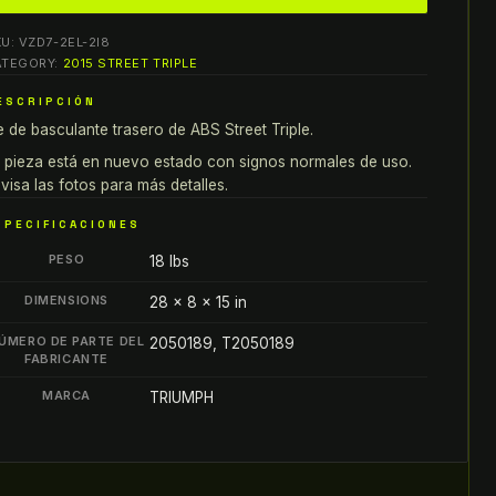
6
KU:
VZD7-2EL-2I8
BS
ATEGORY:
2015 STREET TRIPLE
riumph
ESCRIPCIÓN
reet
e de basculante trasero de ABS Street Triple.
iple
JE
 pieza está en nuevo estado con signos normales de uso.
ASCULANTE
visa las fotos para más detalles.
RASERO
SPECIFICACIONES
OLSA
PESO
18 lbs
E
JE
DIMENSIONS
28 × 8 × 15 in
antity
ÚMERO DE PARTE DEL
2050189, T2050189
FABRICANTE
MARCA
TRIUMPH