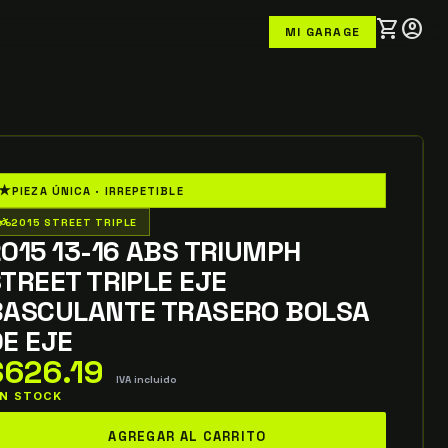
shopping_cart
account_circle
MI GARAGE
★
PIEZA ÚNICA · IRREPETIBLE
o_wheeler
2015 STREET TRIPLE
015 13-16 ABS TRIUMPH
TREET TRIPLE EJE
BASCULANTE TRASERO BOLSA
E EJE
$
626.19
IVA incluido
 IN STOCK
015
AGREGAR AL CARRITO
-