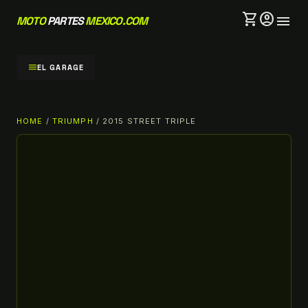
shopping_cart
account_circle
menu
MOTO
PARTES
MEXICO.COM
menu
EL GARAGE
HOME
/
TRIUMPH
/ 2015 STREET TRIPLE