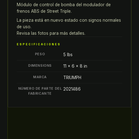
Módulo de control de bomba del modulador de
ABS
frenos ABS de Street Triple.
MÓDULO
DE
La pieza está en nuevo estado con signos normales
de uso.
CONTROL
Revisa las fotos para más detalles.
DE
BOMBA
ESPECIFICACIONES
DEL
PESO
5 lbs
MODULADOR
DE
DIMENSIONS
11 × 6 × 8 in
FRENOS
MARCA
TRIUMPH
quantity
NÚMERO DE PARTE DEL
2021486
FABRICANTE