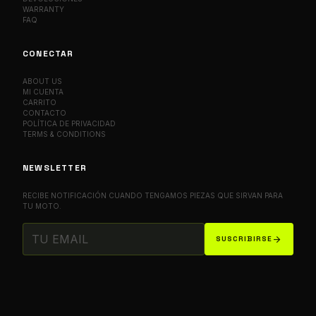
WARRANTY
FAQ
CONECTAR
ABOUT US
MI CUENTA
CARRITO
CONTACTO
POLÍTICA DE PRIVACIDAD
TERMS & CONDITIONS
NEWSLETTER
RECIBE NOTIFICACIÓN CUANDO TENGAMOS PIEZAS QUE SIRVAN PARA
TU MOTO.
arrow_forward
SUSCRIBIRSE