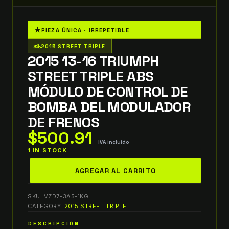
★
PIEZA ÚNICA · IRREPETIBLE
two_wheeler
2015 STREET TRIPLE
2015 13-16 TRIUMPH
STREET TRIPLE ABS
MÓDULO DE CONTROL DE
BOMBA DEL MODULADOR
DE FRENOS
$
500.91
IVA incluido
1 IN STOCK
2015
AGREGAR AL CARRITO
13-
16
SKU:
VZD7-3A5-1KG
Triumph
CATEGORY:
2015 STREET TRIPLE
Street
DESCRIPCIÓN
Triple