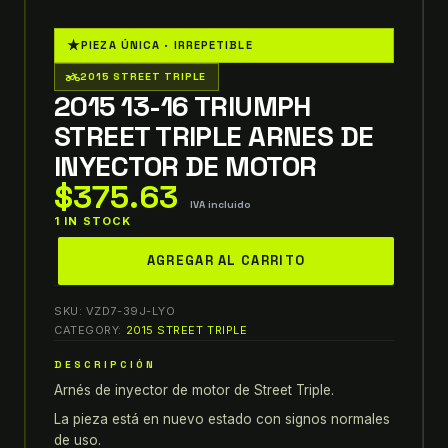
★
PIEZA ÚNICA · IRREPETIBLE
two_wheeler
2015 STREET TRIPLE
2015 13-16 TRIUMPH
STREET TRIPLE ARNES DE
INYECTOR DE MOTOR
$
375.63
IVA incluido
1 IN STOCK
2015
AGREGAR AL CARRITO
13-
16
SKU:
VZD7-39J-LYO
triumph
CATEGORY:
2015 STREET TRIPLE
street
DESCRIPCIÓN
triple
Arnés de inyector de motor de Street Triple.
ARNES
DE
La pieza está en nuevo estado con signos normales
INYECTOR
de uso.