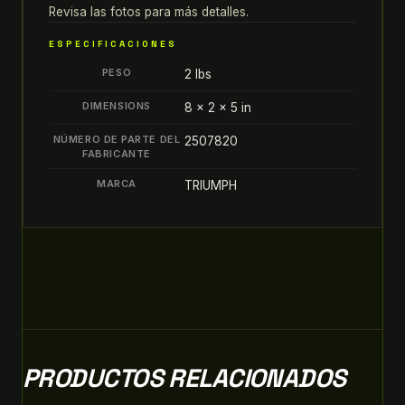
Revisa las fotos para más detalles.
DE
MOTOR
ESPECIFICACIONES
quantity
PESO
2 lbs
DIMENSIONS
8 × 2 × 5 in
NÚMERO DE PARTE DEL
2507820
FABRICANTE
MARCA
TRIUMPH
PRODUCTOS RELACIONADOS