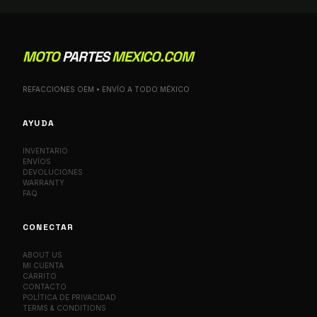
MOTO
PARTES
MEXICO.COM
REFACCIONES OEM • ENVÍO A TODO MÉXICO
AYUDA
INVENTARIO
ENVÍOS
DEVOLUCIONES
WARRANTY
FAQ
CONECTAR
ABOUT US
MI CUENTA
CARRITO
CONTACTO
POLÍTICA DE PRIVACIDAD
TERMS & CONDITIONS