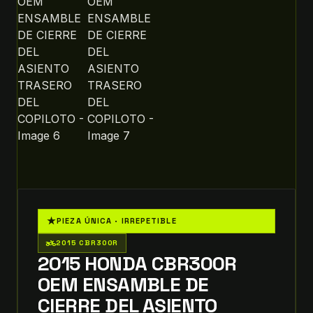
★
PIEZA ÚNICA · IRREPETIBLE
two_wheeler
2015 CBR300R
2015 HONDA CBR300R
OEM ENSAMBLE DE
CIERRE DEL ASIENTO