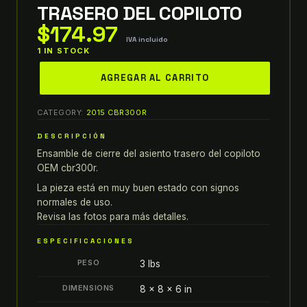
TRASERO DEL COPILOTO
$
174.97
IVA incluido
1 IN STOCK
2015
AGREGAR AL CARRITO
honda
cbr300r
CATEGORY:
2015 CBR300R
OEM
ENSAMBLE
DESCRIPCIÓN
DE
Ensamble de cierre del asiento trasero del copiloto
CIERRE
OEM cbr300r.
DEL
La pieza está en muy buen estado con signos
ASIENTO
normales de uso.
TRASERO
Revisa las fotos para más detalles.
DEL
ESPECIFICACIONES
COPILOTO
PESO
3 lbs
quantity
DIMENSIONS
8 × 8 × 6 in