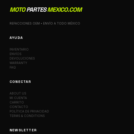
MOTO
PARTES
MEXICO.COM
REFACCIONES OEM • ENVÍO A TODO MÉXICO
AYUDA
INVENTARIO
ENVÍOS
DEVOLUCIONES
WARRANTY
FAQ
CONECTAR
ABOUT US
MI CUENTA
CARRITO
CONTACTO
POLÍTICA DE PRIVACIDAD
TERMS & CONDITIONS
NEWSLETTER