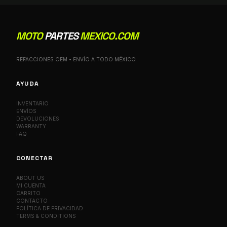
MOTO
PARTES
MEXICO.COM
REFACCIONES OEM • ENVÍO A TODO MÉXICO
AYUDA
INVENTARIO
ENVÍOS
DEVOLUCIONES
WARRANTY
FAQ
CONECTAR
ABOUT US
MI CUENTA
CARRITO
CONTACTO
POLÍTICA DE PRIVACIDAD
TERMS & CONDITIONS