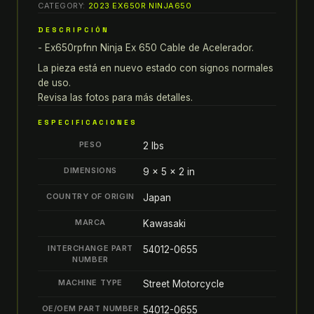
CATEGORY:
2023 EX650R NINJA650
EX650RPFNN
DESCRIPCIÓN
NINJA
- Ex650rpfnn Ninja Ex 650 Cable de Acelerador.
EX
650
La pieza está en nuevo estado con signos normales
CABLE
de uso.
Revisa las fotos para más detalles.
DE
ACELERADOR
ESPECIFICACIONES
quantity
PESO
2 lbs
DIMENSIONS
9 × 5 × 2 in
COUNTRY OF ORIGIN
Japan
MARCA
Kawasaki
INTERCHANGE PART
54012-0655
NUMBER
MACHINE TYPE
Street Motorcycle
OE/OEM PART NUMBER
54012-0655