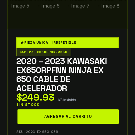
★
PIEZA ÚNICA · IRREPETIBLE
two_wheeler
2023 EX650R NINJA650
2020 – 2023 KAWASAKI
EX650RPFNN NINJA EX
650 CABLE DE
ACELERADOR
$
249.93
IVA incluido
1 IN STOCK
2020
AGREGAR AL CARRITO
-
2023
SKU:
2023_EX650_039
KAWASAKI